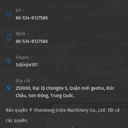
ĐT: :

86-534-8127588
MOB: :

86-534-8127588
Skype: :

Sdjinjie101
Địa chỉ :

253000, Đại lộ chongde 5, Quận mới gaotie, Đức
Châu, Sơn Đông, Trung Quốc.
Bản quyền ©
Shandong Jinjie Machinery Co., Ltd.
Tất cả
các quyền.