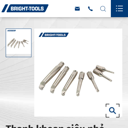



