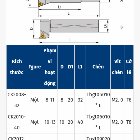
Phạm
Kích
vi
Vít
Cờ
Fgure
D
D1
L1
Chèn
thước
hoạt
chèn
lê
động
CK2008-
Tbgt06010
Một
8-11
8
20
32
M2. 0
T6
32
* L
CK2010-
Tbgt06010
Một
10-13
10
20
40
M2. 0
T8
40
* L
CK2012-
Tpgt09020