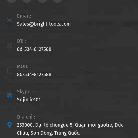
Email: :

Sales@bright-tools.com
ĐT: :

86-534-8127588
MOB: :

86-534-8127588
Skype: :

Sdjinjie101
Địa chỉ :

253000, Đại lộ chongde 5, Quận mới gaotie, Đức
Châu, Sơn Đông, Trung Quốc.