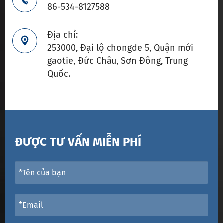
86-534-8127588
Địa chỉ:

253000, Đại lộ chongde 5, Quận mới
gaotie, Đức Châu, Sơn Đông, Trung
Quốc.
ĐƯỢC TƯ VẤN MIỄN PHÍ