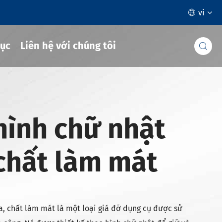
vi

ục
Liên hệ với chúng tôi

hình chữ nhật
chất làm mát
a, chất làm mát là một loại giá đỡ dụng cụ được sử