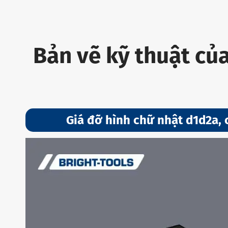
Bản vẽ kỹ thuật củ
Giá đỡ hình chữ nhật d1d2a, 