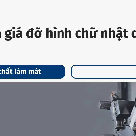
a giá đỡ hình chữ nhật 
chất làm mát