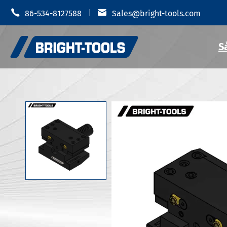


86-534-8127588
Sales@bright-tools.com
S
Giá đỡ dụn
Giá đỡ dụng cụ CNC
Mâm cặp t
Công cụ tĩnh và điều khiển
Giá đỡ dụ
Dụng cụ khoan
Giá đỡ dụn
Phụ Kiện Giá đỡ dụng cụ
Giá đỡ dụn
Giá đỡ dụn
Chống rung