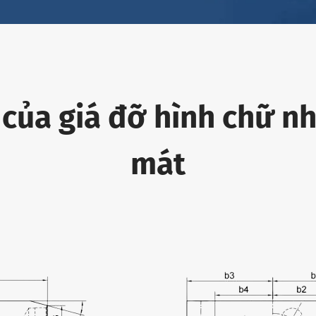
 của giá đỡ hình chữ nh
mát