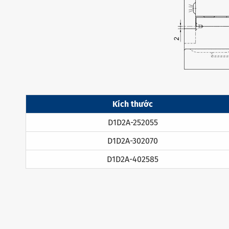
Kích thước
D1D2A-252055
D1D2A-302070
D1D2A-402585