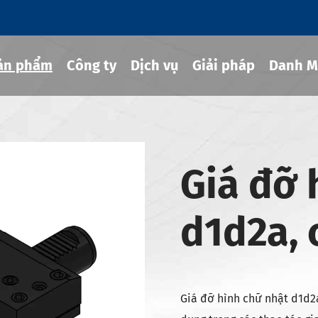
ản phẩm
Công ty
Dịch vụ
Giải pháp
Danh M
g cụ co rút
Giá đỡ 
hủy lực
d1d2a, 
ng cụ MOD
g cụ JIS B 6339-bt
g cụ JIS B 6339-bbt
g cụ JIS B 6339-nbt
Giá đỡ hình chữ nhật d1d2