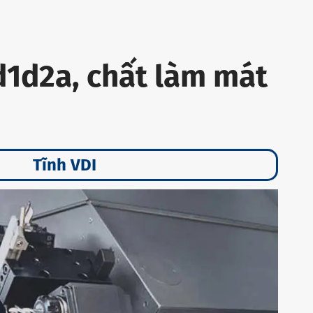
d1d2a, chất làm mát
Tĩnh VDI