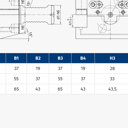
B1
B2
B3
B4
H3
37
19
37
19
28
55
37
55
37
33
65
43
65
43
43.5