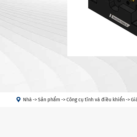
Giá đỡ dụn
Máy
Giá đỡ dụn
Đầu góc
Hộp đựng 
PSC
Giá đỡ dụn
Giá đỡ dụn
Giá đỡ dụn
Hộp đựng d
HSK-T
Giá đỡ dụ

Giá đỡ dụ
Nhà
Sản phẩm
Công cụ tĩnh và điều khiển
Gi