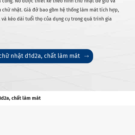
a công. Nó được thiết kế theo hình chữ nhật để giữ và
h chữ nhật. Giá đỡ bao gồm hệ thống làm mát tích hợp,
 và kéo dài tuổi thọ của dụng cụ trong quá trình gia
chữ nhật d1d2a, chất làm mát

1d2a, chất làm mát