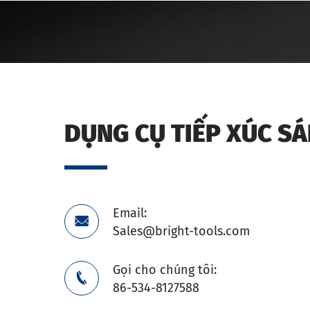
DỤNG CỤ TIẾP XÚC S
Email:

Sales@bright-tools.com
Gọi cho chúng tôi:

86-534-8127588