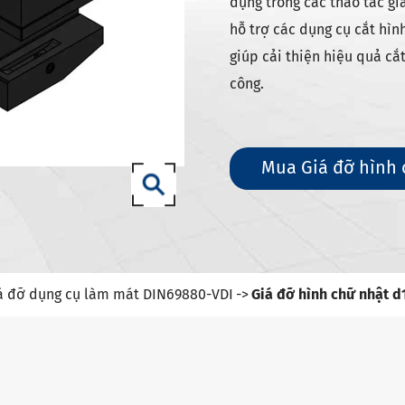
g cụ DIN 69871-sk
dụng trong các thao tác gi
hỗ trợ các dụng cụ cắt hìn
g cụ DIN 69871-iso
giúp cải thiện hiệu quả cắt
dụng cụ Mèo/mèo ANSI b5.50
công.
g cụ DIN 69893 (ISO 12164) HSK-A
g cụ DIN 69893 (ISO 12164) HSK-E
g cụ DIN 69893 (ISO 12164) HSK-F
Mua Giá đỡ hình 
ụng cụ din69893 (ISO12164-1)-
ng cụ DIN2080-NT
ng cụ GOST 25827-93
á đỡ dụng cụ làm mát DIN69880-VDI
Giá đỡ hình chữ nhật d