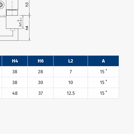
H4
H6
L2
Α
38
28
7
15 ˚
38
30
10
15 ˚
48
37
12.5
15 ˚