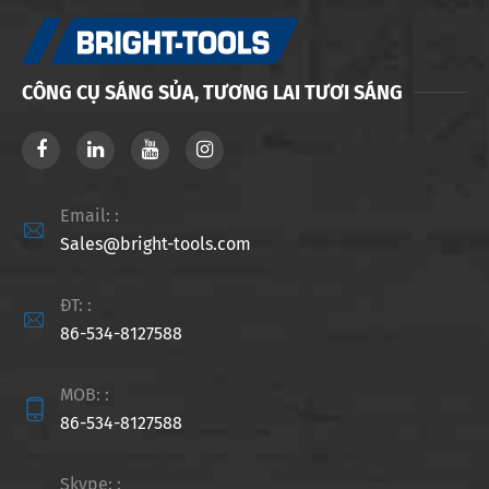
CÔNG CỤ SÁNG SỦA, TƯƠNG LAI TƯƠI SÁNG
Email: :

Sales@bright-tools.com
ĐT: :

86-534-8127588
MOB: :

86-534-8127588
Skype: :