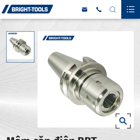



