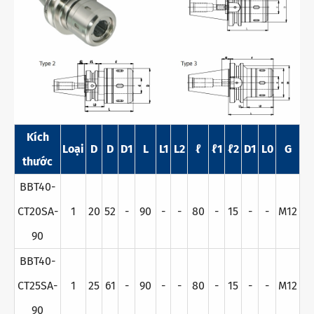
Kích
Loại
D
D
D1
L
L1
L2
ℓ
ℓ1
ℓ2
D1
L0
G
thước
BBT40-
CT20SA-
1
20
52
-
90
-
-
80
-
15
-
-
M12
90
BBT40-
CT25SA-
1
25
61
-
90
-
-
80
-
15
-
-
M12
90