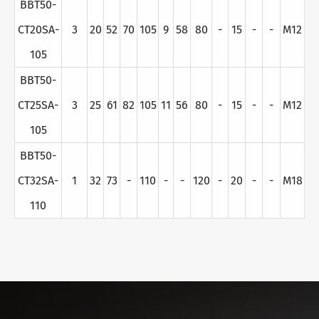
BBT50-
CT20SA-
3
20
52
70
105
9
58
80
-
15
-
-
M12
105
BBT50-
CT25SA-
3
25
61
82
105
11
56
80
-
15
-
-
M12
105
BBT50-
CT32SA-
1
32
73
-
110
-
-
120
-
20
-
-
M18
110