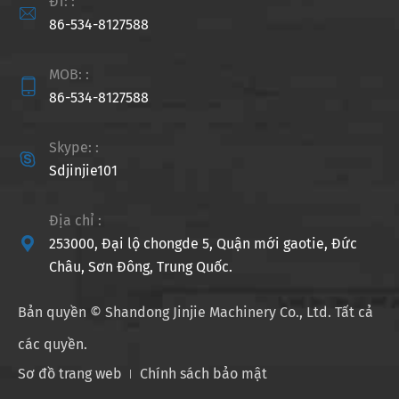
ĐT: :

86-534-8127588
MOB: :

86-534-8127588
Skype: :

Sdjinjie101
Địa chỉ :

253000, Đại lộ chongde 5, Quận mới gaotie, Đức
Châu, Sơn Đông, Trung Quốc.
Bản quyền ©
Shandong Jinjie Machinery Co., Ltd.
Tất cả
các quyền.
Sơ đồ trang web
Chính sách bảo mật