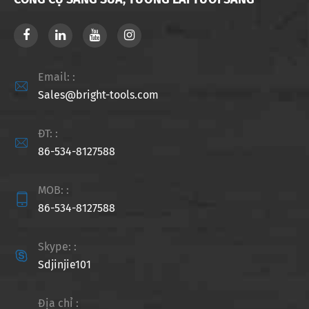
Email: :

Sales@bright-tools.com
ĐT: :

86-534-8127588
MOB: :

86-534-8127588
Skype: :

Sdjinjie101
Địa chỉ :