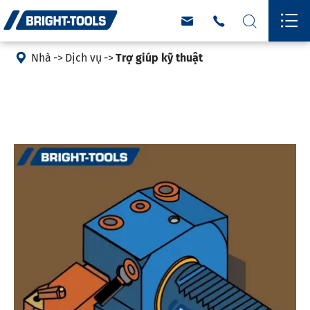





Nhà
Dịch vụ
Trợ giúp kỹ thuật