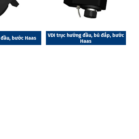
VDI trục hướng đầu, bù đắp, bước
 đầu, bước Haas
Haas