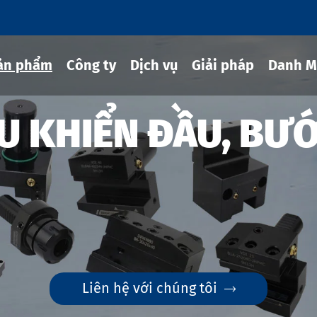
ản phẩm
Công ty
Dịch vụ
Giải pháp
Danh M
ỀU KHIỂN ĐẦU, BƯ
g cụ co rút
hủy lực
ng cụ MOD
g cụ JIS B 6339-bt
g cụ JIS B 6339-bbt
Liên hệ với chúng tôi

g cụ JIS B 6339-nbt