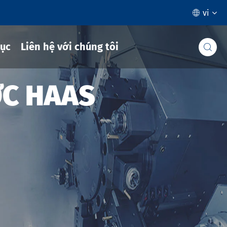
vi

ục
Liên hệ với chúng tôi

ỚC HAAS