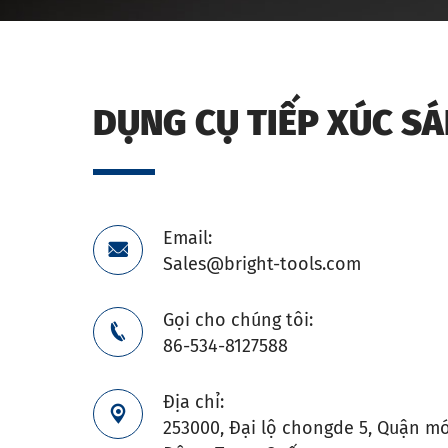
DỤNG CỤ TIẾP XÚC S
Email:

Sales@bright-tools.com
Gọi cho chúng tôi:

86-534-8127588
Địa chỉ:

253000, Đại lộ chongde 5, Quận mớ