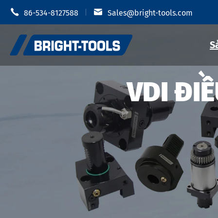


86-534-8127588
Sales@bright-tools.com
S
VDI ĐI
Giá đỡ dụn
Giá đỡ dụng cụ CNC
Mâm cặp t
Công cụ tĩnh và điều khiển
Giá đỡ dụ
Dụng cụ khoan
Giá đỡ dụn
Phụ Kiện Giá đỡ dụng cụ
Giá đỡ dụn
Giá đỡ dụn
Chống rung