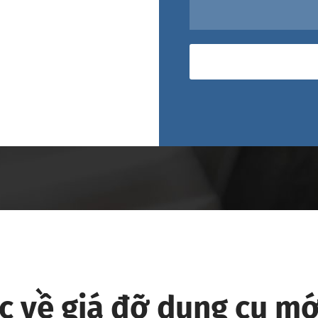
ức về giá đỡ dụng cụ mớ