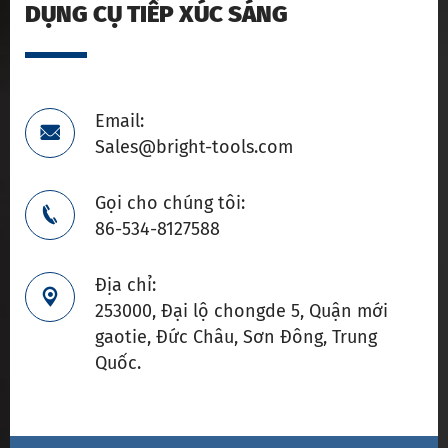
DỤNG CỤ TIẾP XÚC SÁNG
Email:

Sales@bright-tools.com
Gọi cho chúng tôi:

86-534-8127588
Địa chỉ:

253000, Đại lộ chongde 5, Quận mới
gaotie, Đức Châu, Sơn Đông, Trung
Quốc.