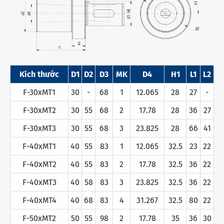
Kích thước
D1
D2
D3
MK
D4
H1
L1
L2
F-30xMT1
30
-
68
1
12.065
28
27
-
F-30xMT2
30
55
68
2
17.78
28
36
27
F-30xMT3
30
55
68
3
23.825
28
66
41
F-40xMT1
40
55
83
1
12.065
32.5
23
22
F-40xMT2
40
55
83
2
17.78
32.5
36
22
F-40xMT3
40
58
83
3
23.825
32.5
36
22
F-40xMT4
40
68
83
4
31.267
32.5
80
22
F-50xMT2
50
55
98
2
17.78
35
36
30