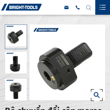



