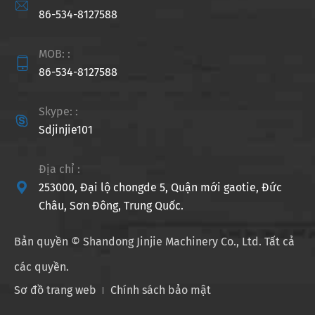

86-534-8127588
MOB: :

86-534-8127588
Skype: :

Sdjinjie101
Địa chỉ :

253000, Đại lộ chongde 5, Quận mới gaotie, Đức
Châu, Sơn Đông, Trung Quốc.
Bản quyền ©
Shandong Jinjie Machinery Co., Ltd.
Tất cả
các quyền.
Sơ đồ trang web
Chính sách bảo mật