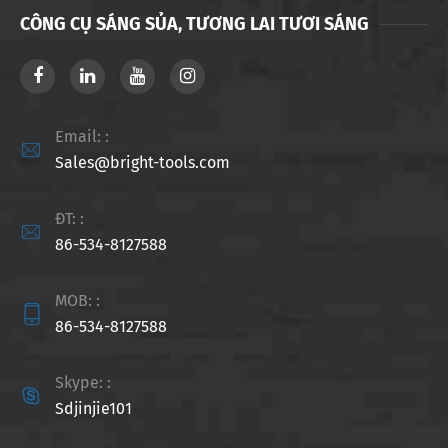
CÔNG CỤ SÁNG SỦA, TƯƠNG LAI TƯƠI SÁNG
Email: :

Sales@bright-tools.com
ĐT: :

86-534-8127588
MOB: :

86-534-8127588
Skype: :

Sdjinjie101