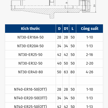
Kích thước
D
D1
L
Công suất
NT30-ER16A-50
28
28
50
1-10
NT30-ER20A-50
34
34
50
1-13
NT30-ER25-50
42
42
50
2-16
NT30-ER32-50
40
50
50
2-20
NT30-ER40-80
50
63
80
4-26
NT40-ER16-50(OTT)
28
28
50
1-10
NT40-ER20-50(OTT)
34
34
50
1-13
NT40-ER25-50(OTT)
42
42
50
1-13