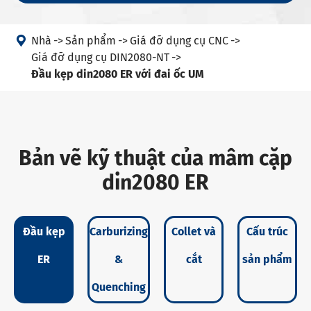

Nhà
Sản phẩm
Giá đỡ dụng cụ CNC
Giá đỡ dụng cụ DIN2080-NT
Đầu kẹp din2080 ER với đai ốc UM
Bản vẽ kỹ thuật của mâm cặp
din2080 ER
Đầu kẹp
Carburizing
Collet và
Cấu trúc
ER
&
cắt
sản phẩm
Quenching