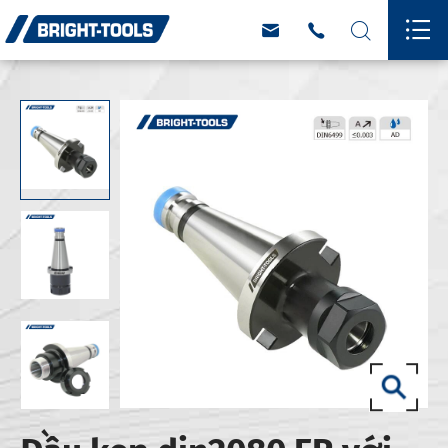



