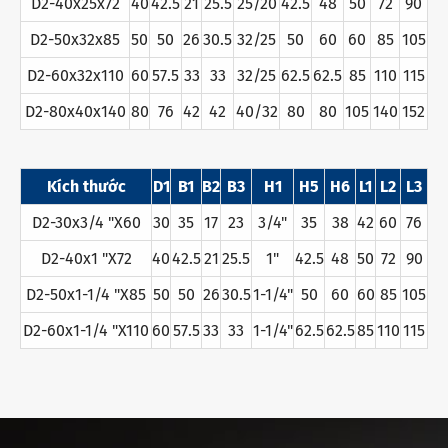
D2-40x25x72
40
42.5
21
25.5
25/20
42.5
48
50
72
90
D2-50x32x85
50
50
26
30.5
32/25
50
60
60
85
105
D2-60x32x110
60
57.5
33
33
32/25
62.5
62.5
85
110
115
D2-80x40x140
80
76
42
42
40/32
80
80
105
140
152
Kích thước
D1
B1
B2
B3
H1
H5
H6
L1
L2
L3
D2-30x3/4 "X60
30
35
17
23
3/4"
35
38
42
60
76
D2-40x1 "X72
40
42.5
21
25.5
1"
42.5
48
50
72
90
D2-50x1-1/4 "X85
50
50
26
30.5
1-1/4"
50
60
60
85
105
D2-60x1-1/4 "X110
60
57.5
33
33
1-1/4"
62.5
62.5
85
110
115