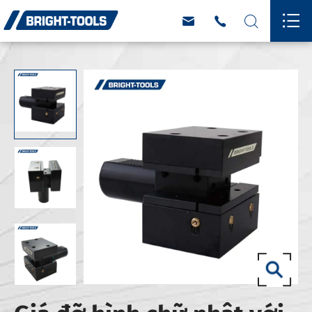



