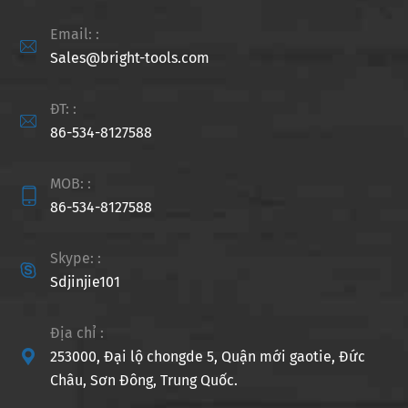
Email: :

Sales@bright-tools.com
ĐT: :

86-534-8127588
MOB: :

86-534-8127588
Skype: :

Sdjinjie101
Địa chỉ :

253000, Đại lộ chongde 5, Quận mới gaotie, Đức
Châu, Sơn Đông, Trung Quốc.