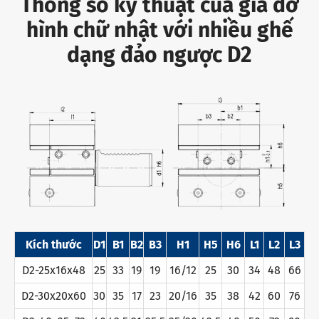
Thông số kỹ thuật của giá đỡ
hình chữ nhật với nhiều ghế
dạng đảo ngược D2
Kích thước
D1
B1
B2
B3
H1
H5
H6
L1
L2
L3
D2-25x16x48
25
33
19
19
16/12
25
30
34
48
66
D2-30x20x60
30
35
17
23
20/16
35
38
42
60
76