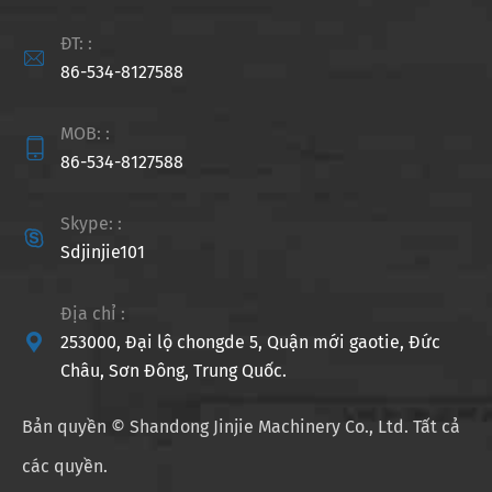
ĐT: :

86-534-8127588
MOB: :

86-534-8127588
Skype: :

Sdjinjie101
Địa chỉ :

253000, Đại lộ chongde 5, Quận mới gaotie, Đức
Châu, Sơn Đông, Trung Quốc.
Bản quyền ©
Shandong Jinjie Machinery Co., Ltd.
Tất cả
các quyền.