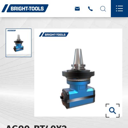



