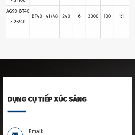
× 2-160
AG90-BT40
BT40
41/48
240
6
3000
100
1:1
× 2-240
DỤNG CỤ TIẾP XÚC SÁNG
Email:
