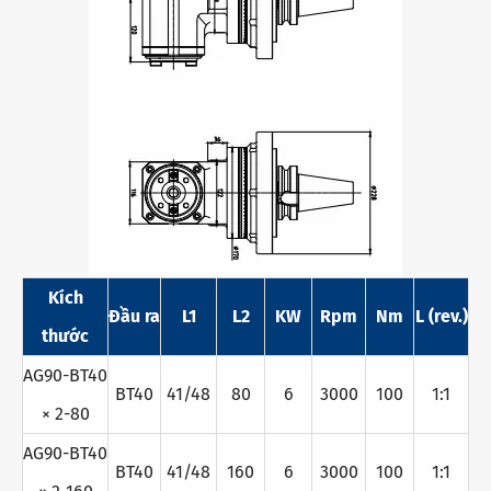
Kích
Đầu ra
L1
L2
KW
Rpm
Nm
L (rev.)
thước
AG90-BT40
BT40
41/48
80
6
3000
100
1:1
× 2-80
AG90-BT40
BT40
41/48
160
6
3000
100
1:1