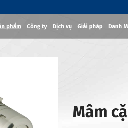
ản phẩm
Công ty
Dịch vụ
Giải pháp
Danh M
g cụ co rút
hủy lực
ng cụ MOD
g cụ JIS B 6339-bt
Mâm cặ
g cụ JIS B 6339-bbt
g cụ JIS B 6339-nbt