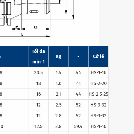
Tối đa
G
Kg
-
Cờ lê
min-1
8
20.5
1.4
44
HS-1-16
8
18
1.6
41
HS-2-20
8
16
2.1
44
HS-2.5-25
8
12
2.5
52
HS-3-32
8
12
2.8
52
HS-3-32
10
12.5
2.8
59.4
HS-1-16