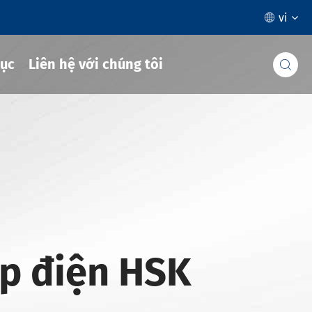
vi

ục
Liên hệ với chúng tôi

p điện HSK