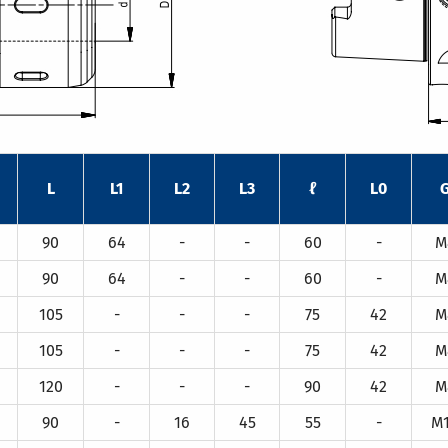
L
L1
L2
L3
ℓ
L0
90
64
-
-
60
-
M
90
64
-
-
60
-
M
105
-
-
-
75
42
M
105
-
-
-
75
42
M
120
-
-
-
90
42
M
90
-
16
45
55
-
M