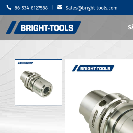


86-534-8127588
Sales@bright-tools.com
S
Giá đỡ dụn
Giá đỡ dụng cụ CNC
Mâm cặp t
Công cụ tĩnh và điều khiển
Giá đỡ dụ
Dụng cụ khoan
Giá đỡ dụn
Phụ Kiện Giá đỡ dụng cụ
Giá đỡ dụn
Giá đỡ dụn
Chống rung