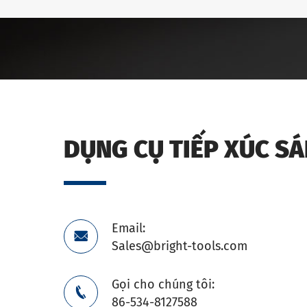
DỤNG CỤ TIẾP XÚC S
Email:

Sales@bright-tools.com
Gọi cho chúng tôi:

86-534-8127588