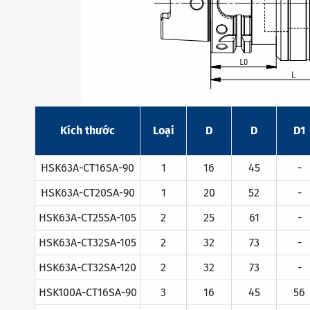
Kích thước
Loại
D
D
D1
HSK63A-CT16SA-90
1
16
45
-
HSK63A-CT20SA-90
1
20
52
-
HSK63A-CT25SA-105
2
25
61
-
HSK63A-CT32SA-105
2
32
73
-
HSK63A-CT32SA-120
2
32
73
-
HSK100A-CT16SA-90
3
16
45
56