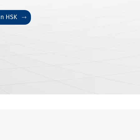
ện HSK
