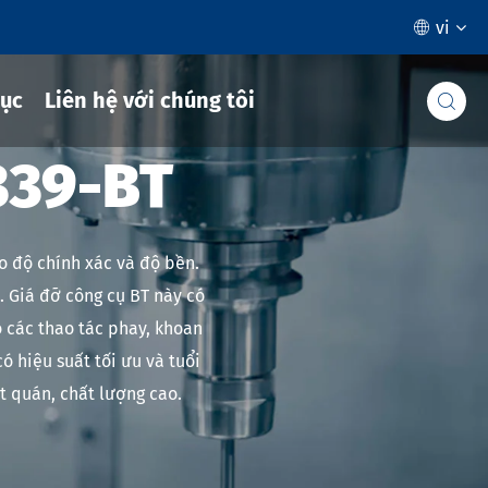
vi

ục
Liên hệ với chúng tôi

339-BT
o độ chính xác và độ bền.
. Giá đỡ công cụ BT này có
o các thao tác phay, khoan
ó hiệu suất tối ưu và tuổi
t quán, chất lượng cao.