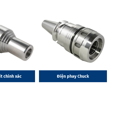
ít chính xác
Điện phay Chuck