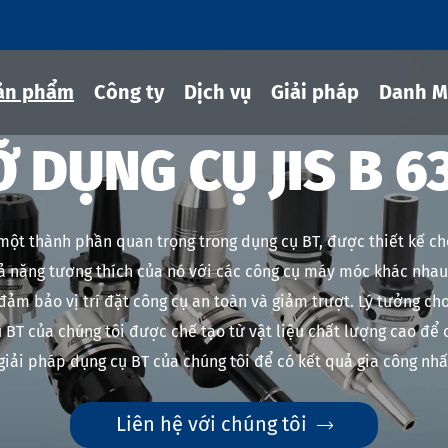
ản phẩm
Công ty
Dịch vụ
Giải pháp
Danh M
Ỡ DỤNG CỤ JIS B 6
g cụ co rút
 một thành phần quan trọng trong dụng cụ BT, được thiết kế ch
hủy lực
hả năng tương thích của nó với các công cụ máy móc khác nhau
ảm bảo vị trí đặt công cụ an toàn và giảm trượt. Lý tưởng ch
ng cụ MOD
 BT của chúng tôi được chế tạo từ vật liệu chất lượng cao để c
g cụ JIS B 6339-bt
 giải pháp dụng cụ BT của chúng tôi để có kết quả gia công nhấ
g cụ JIS B 6339-bbt
g cụ JIS B 6339-nbt
Liên hệ với chúng tôi
