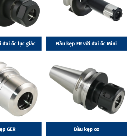
 đai ốc lục giác
Đầu kẹp ER với đai ốc Mini
ẹp GER
Đầu kẹp oz