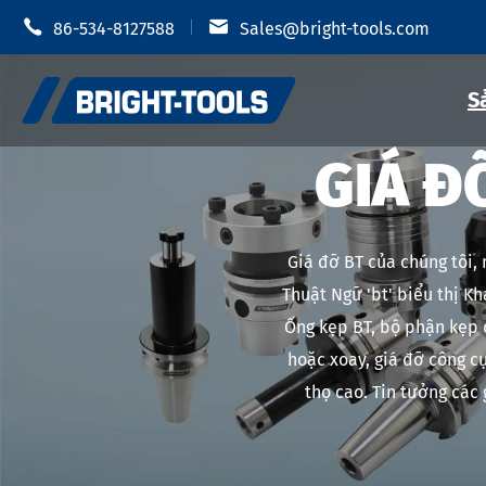


86-534-8127588
Sales@bright-tools.com
S
GIÁ Đ
Giá đỡ dụn
Giá đỡ dụng cụ CNC
Giá đỡ BT của chúng tôi,
Mâm cặp t
Thuật Ngữ 'bt' biểu thị K
Công cụ tĩnh và điều khiển
Ống kẹp BT, bộ phận kẹp đ
Giá đỡ dụ
Dụng cụ khoan
hoặc xoay, giá đỡ công cụ
Giá đỡ dụn
thọ cao. Tin tưởng các
Phụ Kiện Giá đỡ dụng cụ
Giá đỡ dụn
Giá đỡ dụn
Chống rung