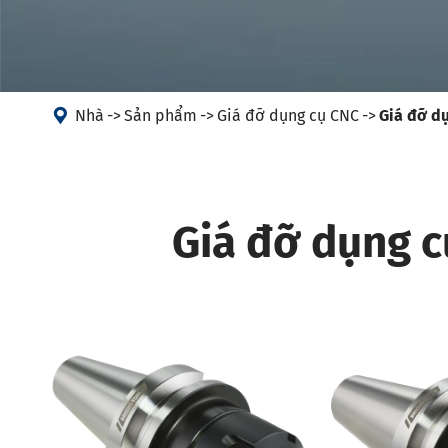
Giá đỡ dụn
Máy
Giá đỡ dụn
Đầu góc
Hộp đựng 
PSC
Giá đỡ dụn

Nhà
Sản phẩm
Giá đỡ dụng cụ CNC
Giá đỡ dụ
Giá đỡ dụn
Giá đỡ dụn
Hộp đựng d
Giá đỡ dụng c
HSK-T
Giá đỡ dụ
Giá đỡ dụ