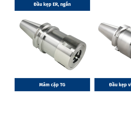
Đầu kẹp ER, ngắn
Mâm cặp TG
Đầu kẹp v