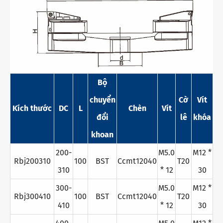
Bộ
chuyển
Cờ
Vít
Kích thước
DC
L
Chèn
Vít
đổi
lê
khóa
khoan
200-
M5.0
M12 *
Rbj200310
100
BST
Ccmt12040
T20
310
* 12
30
300-
M5.0
M12 *
Rbj300410
100
BST
Ccmt12040
T20
410
* 12
30