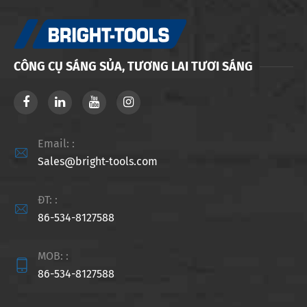
CÔNG CỤ SÁNG SỦA, TƯƠNG LAI TƯƠI SÁNG
Email: :

Sales@bright-tools.com
ĐT: :

86-534-8127588
MOB: :

86-534-8127588