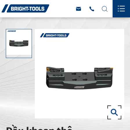



