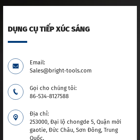
DỤNG CỤ TIẾP XÚC SÁNG
Email:

Sales@bright-tools.com
Gọi cho chúng tôi:

86-534-8127588
Địa chỉ:

253000, Đại lộ chongde 5, Quận mới
gaotie, Đức Châu, Sơn Đông, Trung
Quốc.