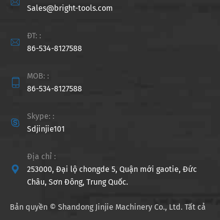

Sales@bright-tools.com
ĐT: :

86-534-8127588
MOB: :

86-534-8127588
Skype: :

Sdjinjie101
Địa chỉ :

253000, Đại lộ chongde 5, Quận mới gaotie, Đức
Châu, Sơn Đông, Trung Quốc.
Bản quyền ©
Shandong Jinjie Machinery Co., Ltd.
Tất cả