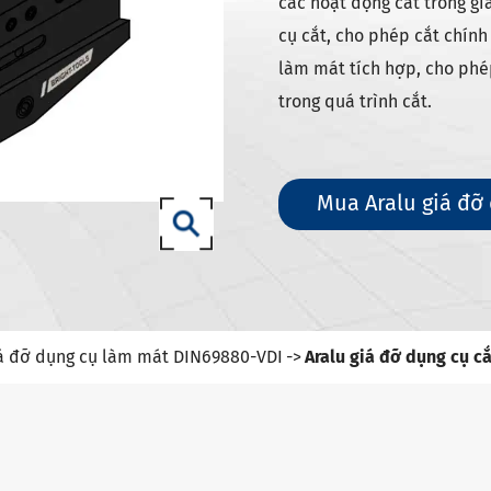
g cụ DIN 69871-sk
các hoạt động cắt trong gi
cụ cắt, cho phép cắt chính
g cụ DIN 69871-iso
làm mát tích hợp, cho phép
dụng cụ Mèo/mèo ANSI b5.50
trong quá trình cắt.
g cụ DIN 69893 (ISO 12164) HSK-A
g cụ DIN 69893 (ISO 12164) HSK-E
g cụ DIN 69893 (ISO 12164) HSK-F
Mua Aralu giá đỡ
ụng cụ din69893 (ISO12164-1)-
ng cụ DIN2080-NT
ng cụ GOST 25827-93
á đỡ dụng cụ làm mát DIN69880-VDI
Aralu giá đỡ dụng cụ c