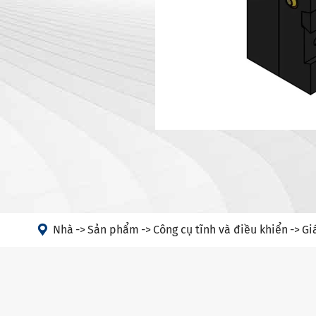
Giá đỡ dụn
Máy
Giá đỡ dụn
Đầu góc
Hộp đựng 
PSC
Giá đỡ dụn
Giá đỡ dụn
Giá đỡ dụn
Hộp đựng d
HSK-T
Giá đỡ dụ

Giá đỡ dụ
Nhà
Sản phẩm
Công cụ tĩnh và điều khiển
Gi