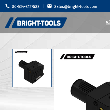


86-534-8127588
Sales@bright-tools.com
S
Giá đỡ dụn
Giá đỡ dụng cụ CNC
Mâm cặp t
Công cụ tĩnh và điều khiển
Giá đỡ dụ
Dụng cụ khoan
Giá đỡ dụn
Phụ Kiện Giá đỡ dụng cụ
Giá đỡ dụn
Giá đỡ dụn
Chống rung