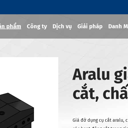
ản phẩm
Công ty
Dịch vụ
Giải pháp
Danh M
g cụ co rút
Aralu g
hủy lực
cắt, ch
ng cụ MOD
g cụ JIS B 6339-bt
g cụ JIS B 6339-bbt
g cụ JIS B 6339-nbt
Giá đỡ dụng cụ cắt aralu,