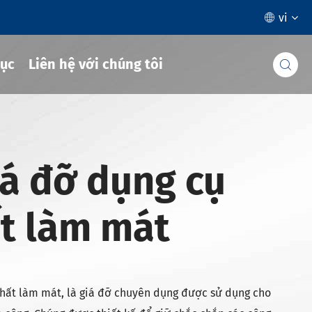
vi

ục
Liên hệ với chúng tôi

iá đỡ dụng cụ
ất làm mát
 chất làm mát, là giá đỡ chuyên dụng được sử dụng cho