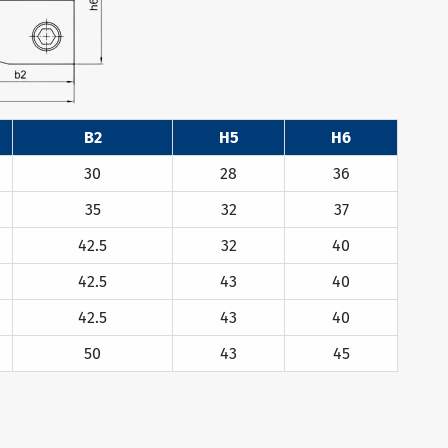
B2
H5
H6
30
28
36
35
32
37
42.5
32
40
42.5
43
40
42.5
43
40
50
43
45