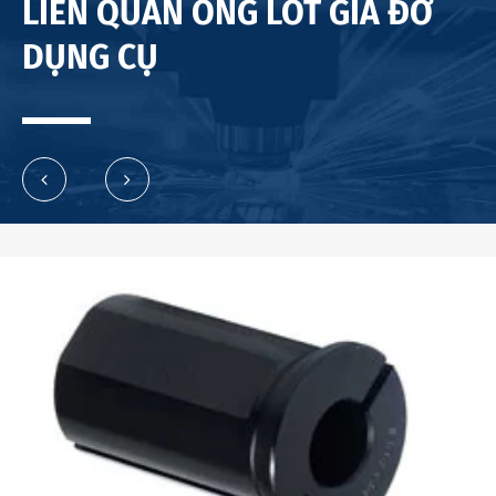
LIÊN QUAN ỐNG LÓT GIÁ ĐỠ
DỤNG CỤ