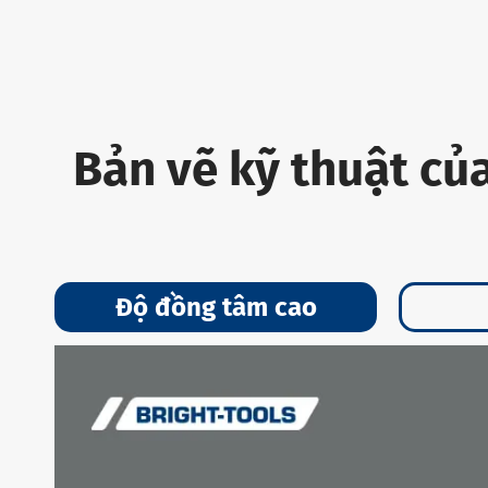
Bản vẽ kỹ thuật củ
Độ đồng tâm cao