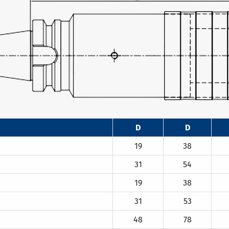
D
D
19
38
31
54
19
38
31
53
48
78