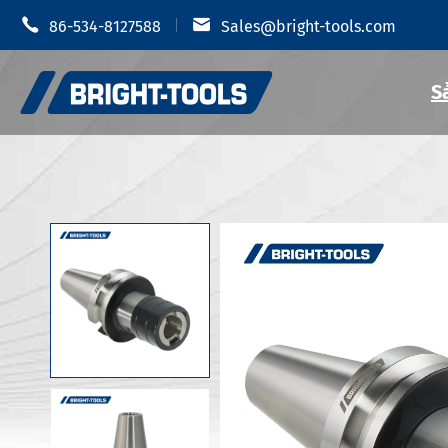


86-534-8127588
Sales@bright-tools.com
S
Giá đỡ dụn
Giá đỡ dụng cụ CNC
Mâm cặp t
Công cụ tĩnh và điều khiển
Giá đỡ dụ
Dụng cụ khoan
Giá đỡ dụn
Phụ Kiện Giá đỡ dụng cụ
Giá đỡ dụn
Giá đỡ dụn
Chống rung