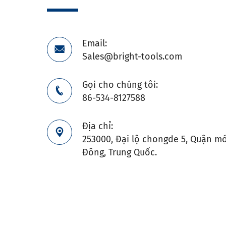
Email:

Sales@bright-tools.com
Gọi cho chúng tôi:

86-534-8127588
Địa chỉ:

253000, Đại lộ chongde 5, Quận mớ
Đông, Trung Quốc.