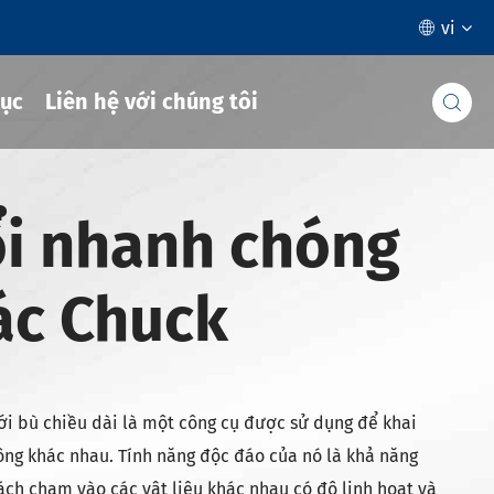
vi

ục
Liên hệ với chúng tôi

ổi nhanh chóng
ác Chuck
i bù chiều dài là một công cụ được sử dụng để khai
công khác nhau. Tính năng độc đáo của nó là khả năng
ách chạm vào các vật liệu khác nhau có độ linh hoạt và