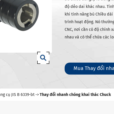
g cụ DIN 69871-sk
độ dẻo dai khác nhau. Tính
g cụ DIN 69871-iso
khi tính năng bù Chiều dài
dụng cụ Mèo/mèo ANSI b5.50
trình hoạt động. Nó thườn
g cụ DIN 69893 (ISO 12164) HSK-A
CNC, nơi cần có độ chính x
g cụ DIN 69893 (ISO 12164) HSK-E
nhau và có thể chứa các lo
g cụ DIN 69893 (ISO 12164) HSK-F
ụng cụ din69893 (ISO12164-1)-
Mua Thay đổi nh
ng cụ DIN2080-NT
ng cụ GOST 25827-93
ng cụ JIS B 6339-bt
Thay đổi nhanh chóng khai thác Chuck