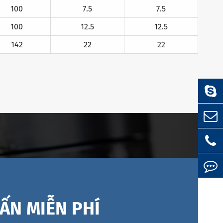
100
7.5
7.5
100
12.5
12.5
142
22
22
ẤN MIỄN PHÍ