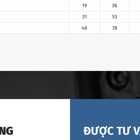
19
38
31
53
48
78
ÁNG
ĐƯỢC TƯ V