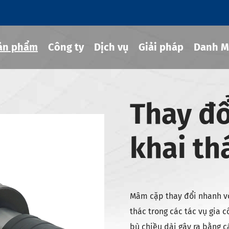
ản phẩm
Công ty
Dịch vụ
Giải pháp
Danh M
Thay đ
g cụ co rút
khai th
hủy lực
ng cụ MOD
g cụ JIS B 6339-bt
g cụ JIS B 6339-bbt
Mâm cặp thay đổi nhanh vớ
g cụ JIS B 6339-nbt
thác trong các tác vụ gia 
bù chiều dài gây ra bằng c