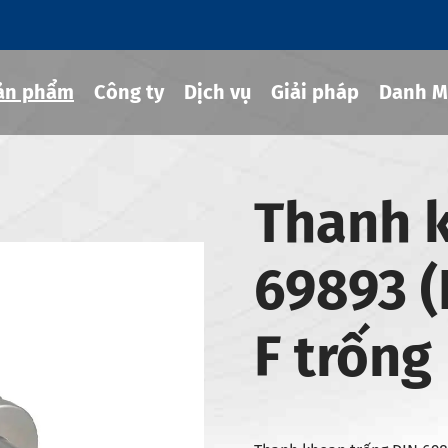
ản phẩm
Công ty
Dịch vụ
Giải pháp
Danh M
Thanh 
g cụ co rút
69893 (
hủy lực
ng cụ MOD
F trống
g cụ JIS B 6339-bt
g cụ JIS B 6339-bbt
g cụ JIS B 6339-nbt