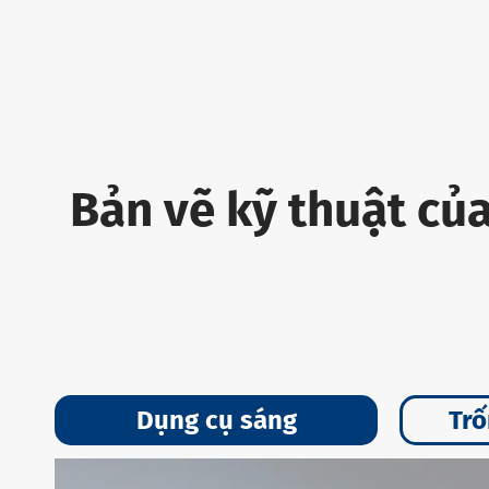
Bản vẽ kỹ thuật củ
Dụng cụ sáng
Trố