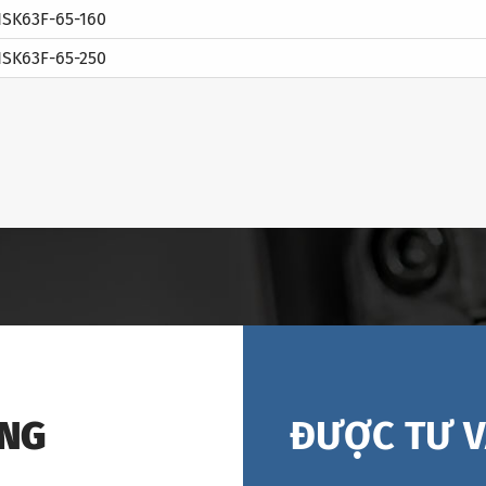
SK63F-65-160
SK63F-65-250
ÁNG
ĐƯỢC TƯ V