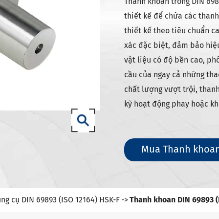
g cụ DIN 69871-sk
Thanh khoan trống DIN 698
thiết kế để chứa các than
g cụ DIN 69871-iso
thiết kế theo tiêu chuẩn c
dụng cụ Mèo/mèo ANSI b5.50
xác đặc biệt, đảm bảo hiệu
g cụ DIN 69893 (ISO 12164) HSK-A
vật liệu có độ bền cao, p
g cụ DIN 69893 (ISO 12164) HSK-E
cầu của ngay cả những thao
g cụ DIN 69893 (ISO 12164) HSK-F
chất lượng vượt trội, than
kỳ hoạt động phay hoặc kh
ụng cụ din69893 (ISO12164-1)-
ng cụ DIN2080-NT
Mua Thanh khoan 
ng cụ GOST 25827-93
ng cụ DIN 69893 (ISO 12164) HSK-F
Thanh khoan DIN 69893 (