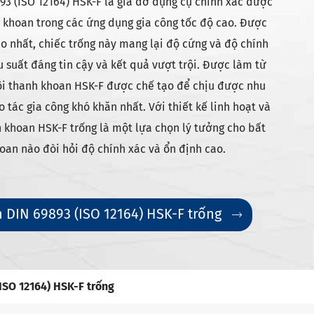
93 (ISO 12164) HSK-F là giá đỡ dụng cụ chính xác được
h khoan trong các ứng dụng gia công tốc độ cao. Được
ao nhất, chiếc trống này mang lại độ cứng và độ chính
 suất đáng tin cậy và kết quả vượt trội. Được làm từ
hôi thanh khoan HSK-F được chế tạo để chịu được nhu
 tác gia công khó khăn nhất. Với thiết kế linh hoạt và
h khoan HSK-F trống là một lựa chọn lý tưởng cho bất
oan nào đòi hỏi độ chính xác và ổn định cao.
DIN 69893 (ISO 12164) HSK-F trống

ISO 12164) HSK-F trống