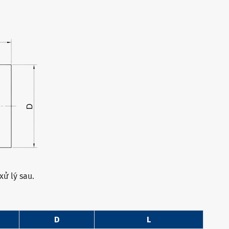
ử lý sau.
D
L