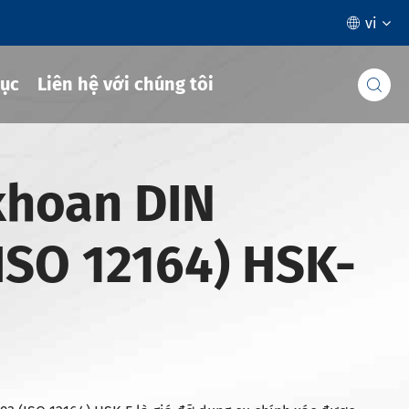
vi

ục
Liên hệ với chúng tôi

khoan DIN
ISO 12164) HSK-