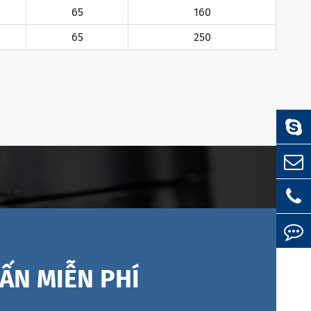
65
160
65
250
ẤN MIỄN PHÍ