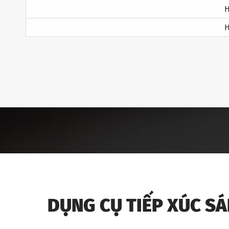
H
H
DỤNG CỤ TIẾP XÚC S