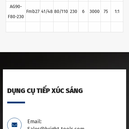
AG90-
Fmb27
41/48
80/110
230
6
3000
75
1:1
F80-230
DỤNG CỤ TIẾP XÚC SÁNG
Email:
