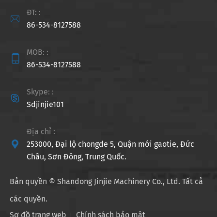
ĐT: :

86-534-8127588
MOB: :

86-534-8127588
Skype: :

Sdjinjie101
Địa chỉ :

253000, Đại lộ chongde 5, Quận mới gaotie, Đức
Châu, Sơn Đông, Trung Quốc.
Bản quyền ©
Shandong Jinjie Machinery Co., Ltd.
Tất cả
các quyền.
Sơ đồ trang web
Chính sách bảo mật