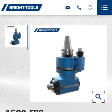



