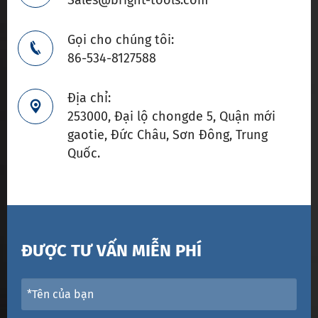
Sales@bright-tools.com
Gọi cho chúng tôi:

86-534-8127588
Địa chỉ:

253000, Đại lộ chongde 5, Quận mới
gaotie, Đức Châu, Sơn Đông, Trung
Quốc.
ĐƯỢC TƯ VẤN MIỄN PHÍ