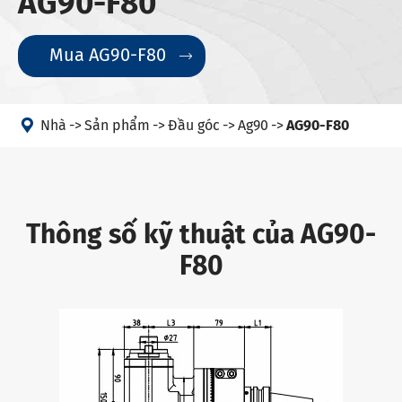
AG90-F80
Mua AG90-F80


Nhà
Sản phẩm
Đầu góc
Ag90
AG90-F80
Thông số kỹ thuật của AG90-
F80