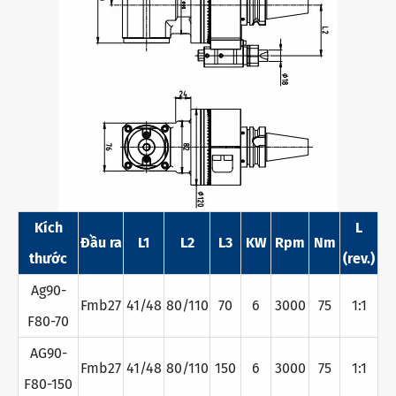
Kích
L
Đầu ra
L1
L2
L3
KW
Rpm
Nm
thước
(rev.)
Ag90-
Fmb27
41/48
80/110
70
6
3000
75
1:1
F80-70
AG90-
Fmb27
41/48
80/110
150
6
3000
75
1:1
F80-150