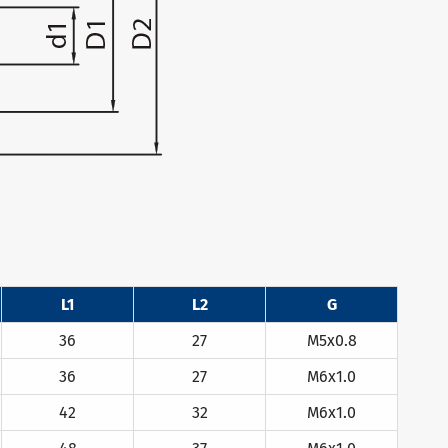
L1
L2
G
36
27
M5x0.8
36
27
M6x1.0
42
32
M6x1.0