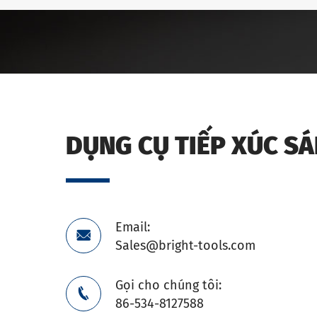
DỤNG CỤ TIẾP XÚC S
Email:

Sales@bright-tools.com
Gọi cho chúng tôi:

86-534-8127588