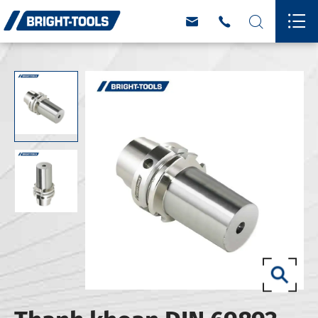



