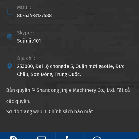
MOB: :

86-534-8127588
Skype: :

Sdjinjie101
Địa chỉ :

253000, Đại lộ chongde 5, Quận mới gaotie, Đức
Châu, Sơn Đông, Trung Quốc.
Bản quyền ©
Shandong Jinjie Machinery Co., Ltd.
Tất cả
các quyền.
Sơ đồ trang web
Chính sách bảo mật