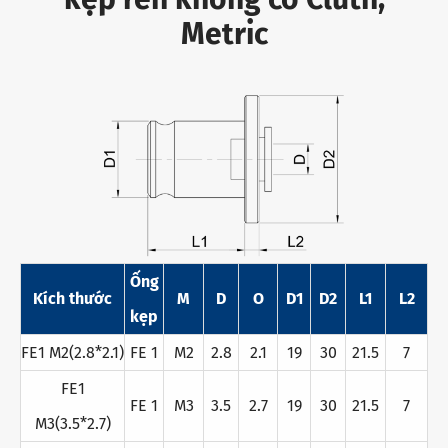
Metric
Ống
Kích thước
M
D
O
D1
D2
L1
L2
kẹp
FE1 M2(2.8*2.1)
FE 1
M2
2.8
2.1
19
30
21.5
7
FE1
FE 1
M3
3.5
2.7
19
30
21.5
7
M3(3.5*2.7)