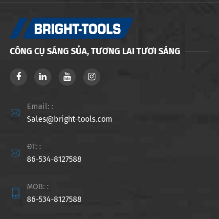
CÔNG CỤ SÁNG SỦA, TƯƠNG LAI TƯƠI SÁNG
Email: :

Sales@bright-tools.com
ĐT: :

86-534-8127588
MOB: :

86-534-8127588