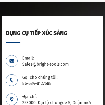
DỤNG CỤ TIẾP XÚC SÁNG
Email:

Sales@bright-tools.com
Gọi cho chúng tôi:

86-534-8127588
Địa chỉ:

253000, Đại lộ chongde 5, Quận mới