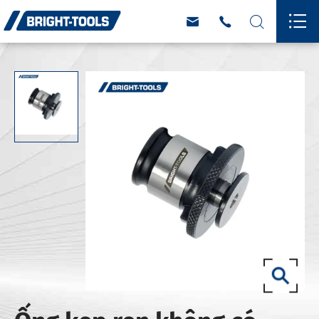



