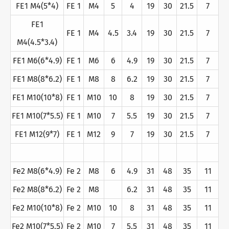
FE1 M4(5*4)
FE 1
M4
5
4
19
30
21.5
7
FE1
FE 1
M4
4.5
3.4
19
30
21.5
7
M4(4.5*3.4)
FE1 M6(6*4.9)
FE 1
M6
6
4.9
19
30
21.5
7
FE1 M8(8*6.2)
FE 1
M8
8
6.2
19
30
21.5
7
FE1 M10(10*8)
FE 1
M10
10
8
19
30
21.5
7
FE1 M10(7*5.5)
FE 1
M10
7
5.5
19
30
21.5
7
FE1 M12(9*7)
FE 1
M12
9
7
19
30
21.5
7
Fe2 M8(6*4.9)
Fe 2
M8
6
4.9
31
48
35
11
Fe2 M8(8*6.2)
Fe 2
M8
6.2
31
48
35
11
Fe2 M10(10*8)
Fe 2
M10
10
8
31
48
35
11
Fe2 M10(7*5.5)
Fe 2
M10
7
5.5
31
48
35
11