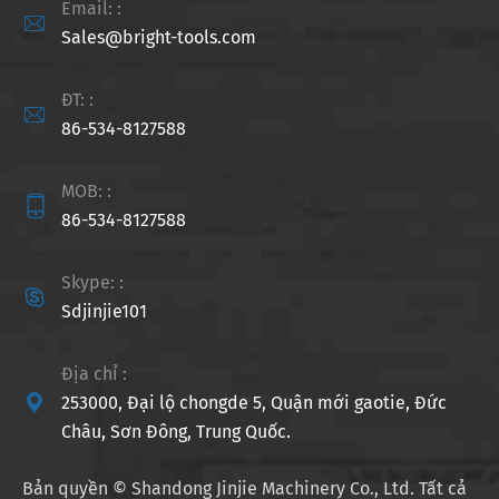
Email: :

Sales@bright-tools.com
ĐT: :

86-534-8127588
MOB: :

86-534-8127588
Skype: :

Sdjinjie101
Địa chỉ :

253000, Đại lộ chongde 5, Quận mới gaotie, Đức
Châu, Sơn Đông, Trung Quốc.
Bản quyền ©
Shandong Jinjie Machinery Co., Ltd.
Tất cả