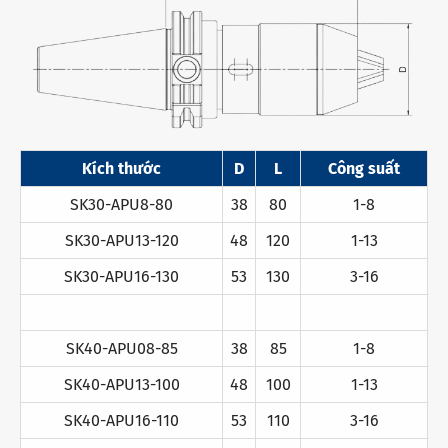
Kích thước
D
L
Công suất
SK30-APU8-80
38
80
1-8
SK30-APU13-120
48
120
1-13
SK30-APU16-130
53
130
3-16
SK40-APU08-85
38
85
1-8
SK40-APU13-100
48
100
1-13
SK40-APU16-110
53
110
3-16