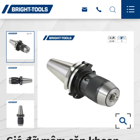



