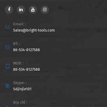
Email: :

Sales@bright-tools.com
ĐT: :

86-534-8127588
MOB: :

86-534-8127588
Skype: :

Sdjinjie101
Địa chỉ :