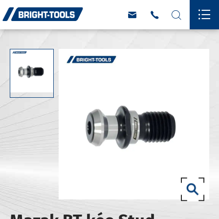



