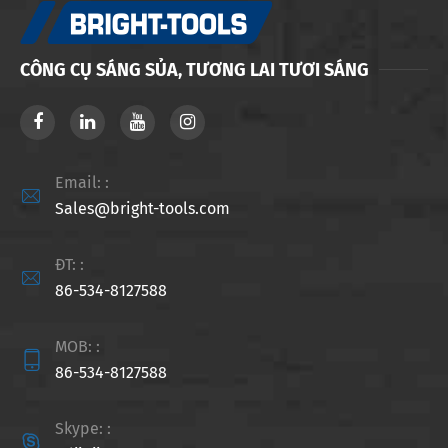
CÔNG CỤ SÁNG SỦA, TƯƠNG LAI TƯƠI SÁNG
Email: :

Sales@bright-tools.com
ĐT: :

86-534-8127588
MOB: :

86-534-8127588
Skype: :
