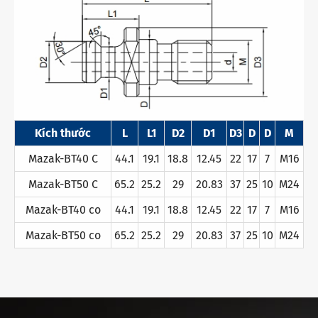
Kích thước
L
L1
D2
D1
D3
D
D
M
Mazak-BT40 C
44.1
19.1
18.8
12.45
22
17
7
M16
Mazak-BT50 C
65.2
25.2
29
20.83
37
25
10
M24
Mazak-BT40 co
44.1
19.1
18.8
12.45
22
17
7
M16
Mazak-BT50 co
65.2
25.2
29
20.83
37
25
10
M24