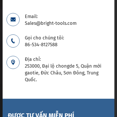
Email:

Sales@bright-tools.com
Gọi cho chúng tôi:

86-534-8127588
Địa chỉ:

253000, Đại lộ chongde 5, Quận mới
gaotie, Đức Châu, Sơn Đông, Trung
Quốc.
ĐƯỢC TƯ VẤN MIỄN PHÍ