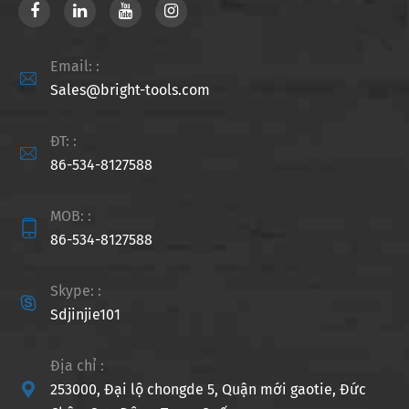
Email: :

Sales@bright-tools.com
ĐT: :

86-534-8127588
MOB: :

86-534-8127588
Skype: :

Sdjinjie101
Địa chỉ :

253000, Đại lộ chongde 5, Quận mới gaotie, Đức