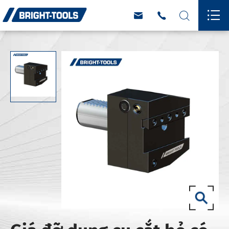



