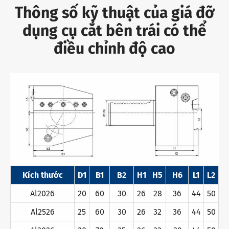
Thông số kỹ thuật của giá đỡ
dụng cụ cắt bên trái có thể
điều chỉnh độ cao
Kích thước
D1
B1
B2
H1
H5
H6
L1
L2
Al2026
20
60
30
26
28
36
44
50
Al2526
25
60
30
26
32
36
44
50