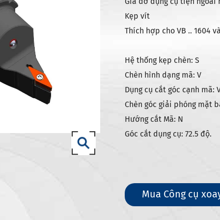
g cụ DIN 69871-sk
Giá đỡ dụng cụ tiện ngoài 
Kẹp vít
g cụ DIN 69871-iso
Thích hợp cho VB .. 1604 và
dụng cụ Mèo/mèo ANSI b5.50
g cụ DIN 69893 (ISO 12164) HSK-A
Hệ thống kẹp chèn: S
g cụ DIN 69893 (ISO 12164) HSK-E
Chèn hình dạng mã: V
g cụ DIN 69893 (ISO 12164) HSK-F
Dụng cụ cắt góc cạnh mã: 
Chèn góc giải phóng mặt b
ụng cụ din69893 (ISO12164-1)-
Hướng cắt Mã: N
Góc cắt dụng cụ: 72.5 độ.
ng cụ DIN2080-NT
ng cụ GOST 25827-93
Mua Công cụ xoay 