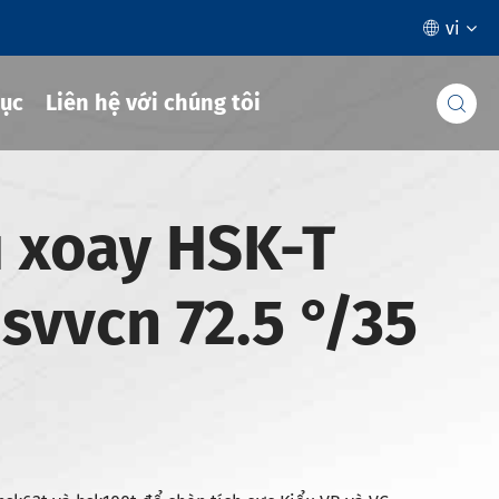
vi

ục
Liên hệ với chúng tôi

 xoay HSK-T
 svvcn 72.5 °/35