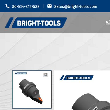


86-534-8127588
Sales@bright-tools.com
S
Giá đỡ dụn
Giá đỡ dụng cụ CNC
Mâm cặp t
Công cụ tĩnh và điều khiển
Giá đỡ dụ
Dụng cụ khoan
Giá đỡ dụn
Phụ Kiện Giá đỡ dụng cụ
Giá đỡ dụn
Giá đỡ dụn
Chống rung