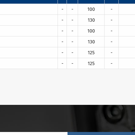
-
-
100
-
-
-
130
-
-
-
100
-
-
-
130
-
-
-
125
-
-
-
125
-