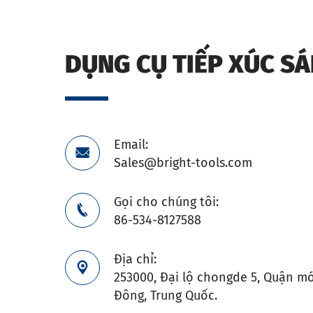
DỤNG CỤ TIẾP XÚC S
Email:

Sales@bright-tools.com
Gọi cho chúng tôi:

86-534-8127588
Địa chỉ:

253000, Đại lộ chongde 5, Quận mớ
Đông, Trung Quốc.