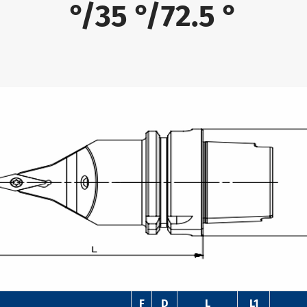
°/35 °/72.5 °
F
D
L
L1