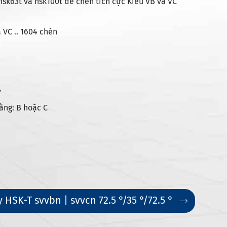
hsk63t và hsk100t để chèn tích cực Kiểu VB và VC
 VC .. 1604 chèn
V
ằng: B hoặc C
HSK-T svvbn | svvcn 72.5 °/35 °/72.5 °
