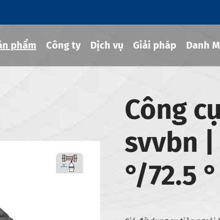
ản phẩm
Công ty
Dịch vụ
Giải pháp
Danh M
Công cụ
g cụ co rút
svvbn |
hủy lực
ng cụ MOD
°/72.5 °
g cụ JIS B 6339-bt
g cụ JIS B 6339-bbt
g cụ JIS B 6339-nbt