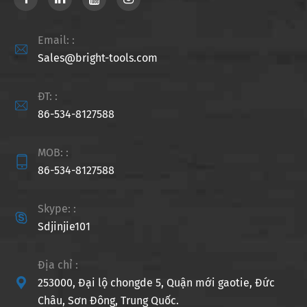
Email: :

Sales@bright-tools.com
ĐT: :

86-534-8127588
MOB: :

86-534-8127588
Skype: :

Sdjinjie101
Địa chỉ :

253000, Đại lộ chongde 5, Quận mới gaotie, Đức
Châu, Sơn Đông, Trung Quốc.