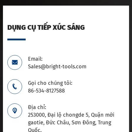
DỤNG CỤ TIẾP XÚC SÁNG
Email:

Sales@bright-tools.com
Gọi cho chúng tôi:

86-534-8127588
Địa chỉ:

253000, Đại lộ chongde 5, Quận mới
gaotie, Đức Châu, Sơn Đông, Trung
Quốc.