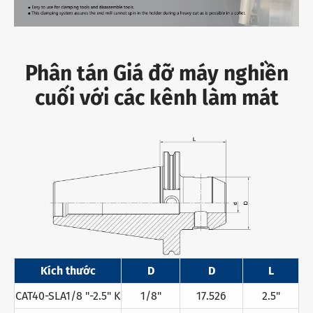
Phân tán Giá đỡ máy nghiền
cuối với các kênh làm mát
Kích thước
D
D
L
CAT40-SLA1/8 "-2.5" K
1/8"
17.526
2.5"