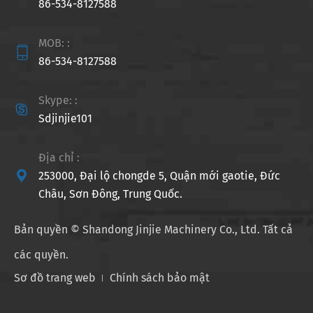
86-534-8127588
MOB: :

86-534-8127588
Skype: :

Sdjinjie101
Địa chỉ :

253000, Đại lộ chongde 5, Quận mới gaotie, Đức
Châu, Sơn Đông, Trung Quốc.
Bản quyền ©
Shandong Jinjie Machinery Co., Ltd.
Tất cả
các quyền.
Sơ đồ trang web
Chính sách bảo mật