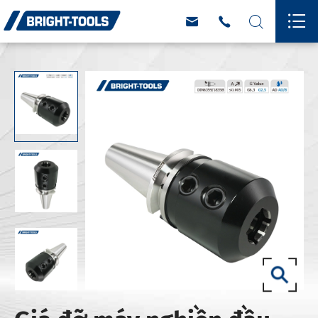



