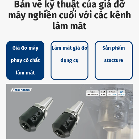
Bản vẽ kỹ thuật của giá đỡ
máy nghiền cuối với các kênh
làm mát
Giá đỡ máy
Làm mát giá đỡ
Sản phẩm
phay có chất
dụng cụ
stucture
làm mát