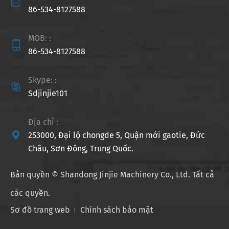

86-534-8127588
MOB: :

86-534-8127588
Skype: :

Sdjinjie101
Địa chỉ :

253000, Đại lộ chongde 5, Quận mới gaotie, Đức
Châu, Sơn Đông, Trung Quốc.
Bản quyền ©
Shandong Jinjie Machinery Co., Ltd.
Tất cả
các quyền.
Sơ đồ trang web
Chính sách bảo mật