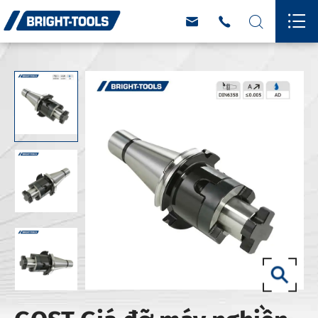



