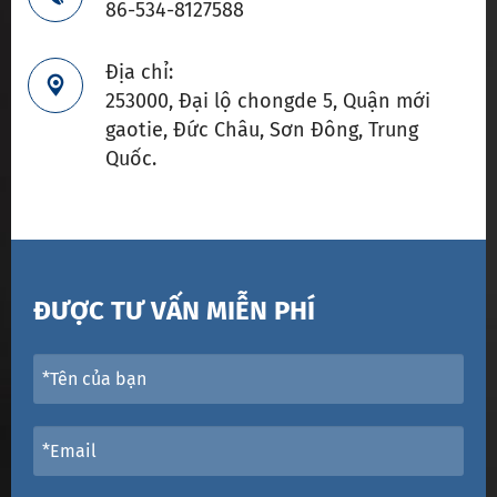
86-534-8127588
Địa chỉ:

253000, Đại lộ chongde 5, Quận mới
gaotie, Đức Châu, Sơn Đông, Trung
Quốc.
ĐƯỢC TƯ VẤN MIỄN PHÍ