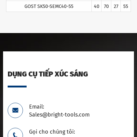
GOST SK50-SEMC40-55
40
70
27
55
DỤNG CỤ TIẾP XÚC SÁNG
Email:

Sales@bright-tools.com
Gọi cho chúng tôi:
