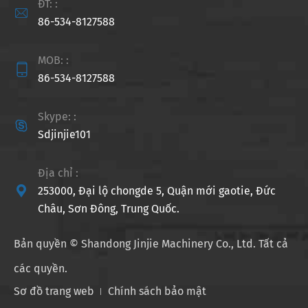
ĐT: :

86-534-8127588
MOB: :

86-534-8127588
Skype: :

Sdjinjie101
Địa chỉ :

253000, Đại lộ chongde 5, Quận mới gaotie, Đức
Châu, Sơn Đông, Trung Quốc.
Bản quyền ©
Shandong Jinjie Machinery Co., Ltd.
Tất cả
các quyền.
Sơ đồ trang web
Chính sách bảo mật