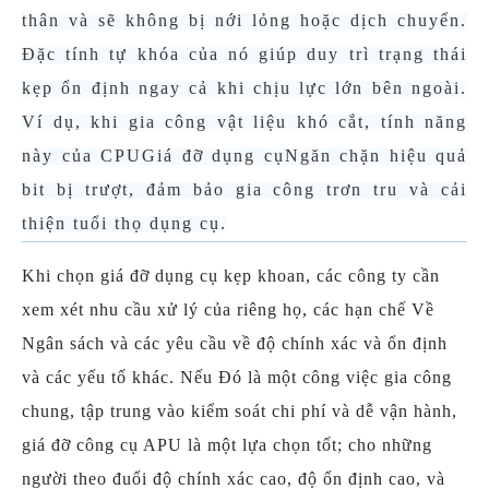
thân và sẽ không bị nới lỏng hoặc dịch chuyển.
Đặc tính tự khóa của nó giúp duy trì trạng thái
kẹp ổn định ngay cả khi chịu lực lớn bên ngoài.
Ví dụ, khi gia công vật liệu khó cắt, tính năng
này của CPU
Giá đỡ dụng cụ
Ngăn chặn hiệu quả
bit bị trượt, đảm bảo gia công trơn tru và cải
thiện tuổi thọ dụng cụ.
Khi chọn giá đỡ dụng cụ kẹp khoan, các công ty cần
xem xét nhu cầu xử lý của riêng họ, các hạn chế Về
Ngân sách và các yêu cầu về độ chính xác và ổn định
và các yếu tố khác. Nếu Đó là một công việc gia công
chung, tập trung vào kiểm soát chi phí và dễ vận hành,
giá đỡ công cụ APU là một lựa chọn tốt; cho những
người theo đuổi độ chính xác cao, độ ổn định cao, và