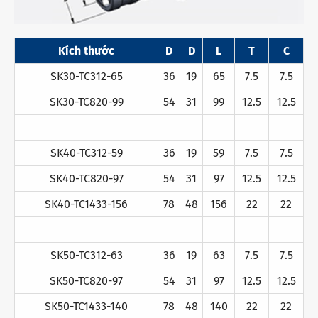
Kích thước
D
D
L
T
C
SK30-TC312-65
36
19
65
7.5
7.5
SK30-TC820-99
54
31
99
12.5
12.5
SK40-TC312-59
36
19
59
7.5
7.5
SK40-TC820-97
54
31
97
12.5
12.5
SK40-TC1433-156
78
48
156
22
22
SK50-TC312-63
36
19
63
7.5
7.5
SK50-TC820-97
54
31
97
12.5
12.5
SK50-TC1433-140
78
48
140
22
22