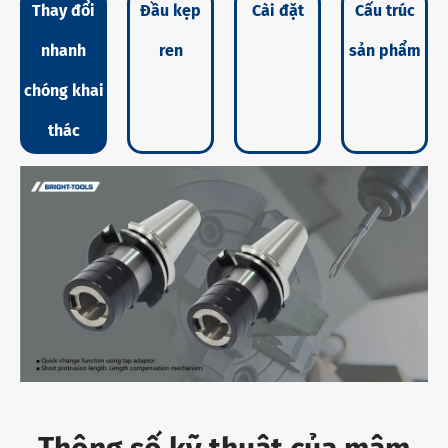
Thay đổi
Đầu kẹp
Cài đặt
Cấu trúc
nhanh
ren
sản phẩm
chóng khai
thác