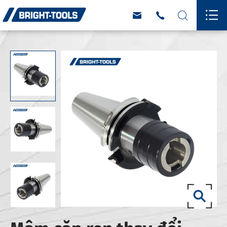



