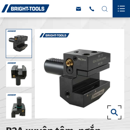



