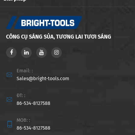
CÔNG CỤ SÁNG SỦA, TƯƠNG LAI TƯƠI SÁNG
Email: :

Sales@bright-tools.com
ĐT: :

86-534-8127588
MOB: :

86-534-8127588