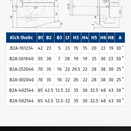
Kích thước
B1
B2
B3
L1
H3
H4
H5
H6
H8
Α
B2A-161234
42
23
5
23
15
15
20
22
19
30 ˚
B2A-201640
55
30
7
26
19
19
25
30
23
30 ˚
B2A-252040
70
35
10
22
29.5
22
28
38
30
25 ˚
B2A-302040
70
35
10
22
26
22
28
38
30
25 ˚
B2A-402544
85
42.5
12.5
22
35
30
32.5
48
43
30 ˚
B2A-502544
85
42.5
12.5
22
35
30
32.5
48
43
30 ˚