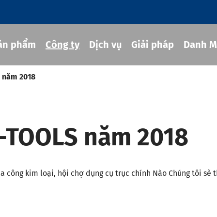
ản phẩm
Công ty
Dịch vụ
Giải pháp
Danh M
 năm 2018
g cụ co rút
T-TOOLS năm 2018
hủy lực
ng cụ MOD
g cụ JIS B 6339-bt
gia công kim loại, hội chợ dụng cụ trục chính Nào Chúng tôi s
g cụ JIS B 6339-bbt
g cụ JIS B 6339-nbt