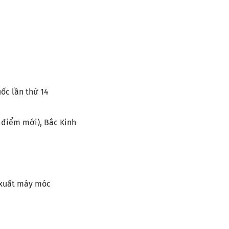
g cụ DIN 69871-sk
g cụ DIN 69871-iso
dụng cụ Mèo/mèo ANSI b5.50
g cụ DIN 69893 (ISO 12164) HSK-A
g cụ DIN 69893 (ISO 12164) HSK-E
ốc lần thứ 14
g cụ DIN 69893 (ISO 12164) HSK-F
ụng cụ din69893 (ISO12164-1)-
 điểm mới), Bắc Kinh
ng cụ DIN2080-NT
ng cụ GOST 25827-93
n xuất máy móc