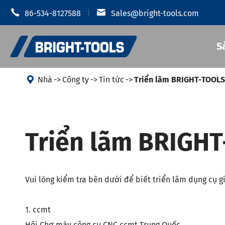


86-534-8127588
Sales@bright-tools.com
S

Nhà
Công ty
Tin tức
Triển lãm BRIGHT-TOOLS
Giá đỡ dụn
Giá đỡ dụng cụ CNC
Triển lãm BRIGH
Mâm cặp t
Công cụ tĩnh và điều khiển
Giá đỡ dụ
Dụng cụ khoan
Giá đỡ dụn
Vui lòng kiểm tra bên dưới để biết triển lãm dụng cụ 
Phụ Kiện Giá đỡ dụng cụ
Giá đỡ dụn
Giá đỡ dụn
Chống rung
1. ccmt
Hội Chợ máy công cụ CNC ccmt Trung Quốc.