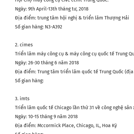
Giá đỡ dụn
Máy
Ngày: 9th April-13th tháng tư, 2018
Giá đỡ dụn
Đầu góc
Địa điểm: trung tâm hội nghị & triển lãm Thượng Hải
Hộp đựng 
Số gian hàng: N3-A392
PSC
Giá đỡ dụn
Giá đỡ dụn
2. cimes
Triển lãm máy công cụ & máy công cụ quốc tế Trung Qu
Giá đỡ dụn
Ngày: 26-30 tháng 6 năm 2018
Hộp đựng d
Địa điểm: Trung tâm triển lãm quốc tế Trung Quốc (địa
HSK-T
Số gian hàng:
Giá đỡ dụ
Giá đỡ dụ
3. imts
Triển lãm quốc tế Chicago lần thứ 31 về công nghệ sả
Ngày: 10-15 tháng 9 năm 2018
Địa điểm: Mccormick Place, Chicago, IL, Hoa Kỳ