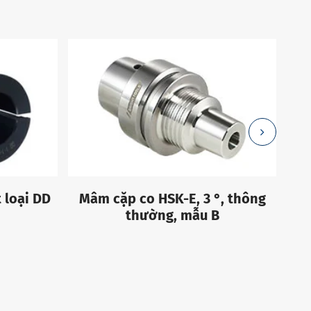
 loại DD
Mâm cặp co HSK-E, 3 °, thông
Đ
thường, mẫu B