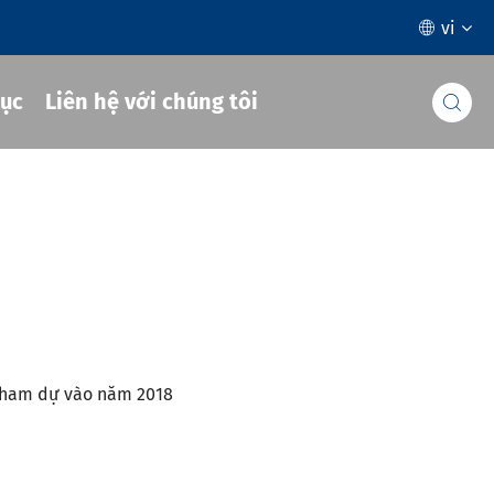
vi

ục
Liên hệ với chúng tôi

ẽ tham dự vào năm 2018