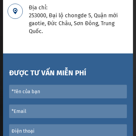
Địa chỉ:

253000, Đại lộ chongde 5, Quận mới
gaotie, Đức Châu, Sơn Đông, Trung
Quốc.
ĐƯỢC TƯ VẤN MIỄN PHÍ