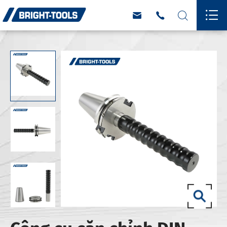



