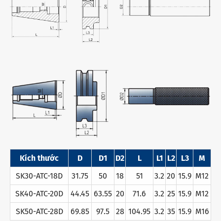
Kích thước
D
D1
D2
L
L1
L2
L3
M
SK30-ATC-18D
31.75
50
18
51
3.2
20
15.9
M12
SK40-ATC-20D
44.45
63.55
20
71.6
3.2
25
15.9
M12
SK50-ATC-28D
69.85
97.5
28
104.95
3.2
35
15.9
M16