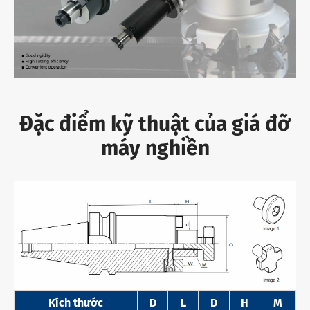
Đặc điểm kỹ thuật của giá đỡ
máy nghiền
Kích thước
D
L
D
H
M