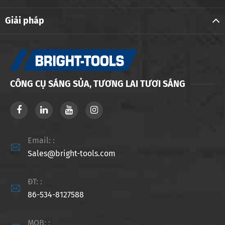
Giải pháp
CÔNG CỤ SÁNG SỦA, TƯƠNG LAI TƯƠI SÁNG
Email: :

Sales@bright-tools.com
ĐT: :

86-534-8127588
MOB: :