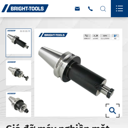



