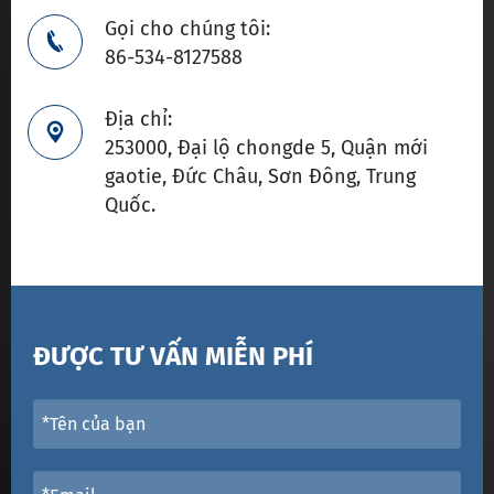
Gọi cho chúng tôi:

86-534-8127588
Địa chỉ:

253000, Đại lộ chongde 5, Quận mới
gaotie, Đức Châu, Sơn Đông, Trung
Quốc.
ĐƯỢC TƯ VẤN MIỄN PHÍ