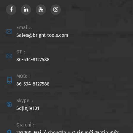
Email: :

Sales@bright-tools.com
ĐT: :

86-534-8127588
MOB: :

86-534-8127588
Skype: :

Sdjinjie101
Địa chỉ :

253000, Đại lộ chongde 5, Quận mới gaotie, Đức