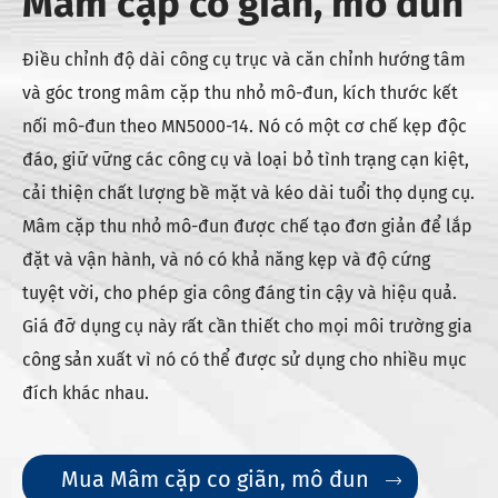
Mâm cặp co giãn, mô đun
Điều chỉnh độ dài công cụ trục và căn chỉnh hướng tâm
và góc trong mâm cặp thu nhỏ mô-đun, kích thước kết
nối mô-đun theo MN5000-14. Nó có một cơ chế kẹp độc
đáo, giữ vững các công cụ và loại bỏ tình trạng cạn kiệt,
cải thiện chất lượng bề mặt và kéo dài tuổi thọ dụng cụ.
Mâm cặp thu nhỏ mô-đun được chế tạo đơn giản để lắp
đặt và vận hành, và nó có khả năng kẹp và độ cứng
tuyệt vời, cho phép gia công đáng tin cậy và hiệu quả.
Giá đỡ dụng cụ này rất cần thiết cho mọi môi trường gia
công sản xuất vì nó có thể được sử dụng cho nhiều mục
đích khác nhau.
Mua Mâm cặp co giãn, mô đun
