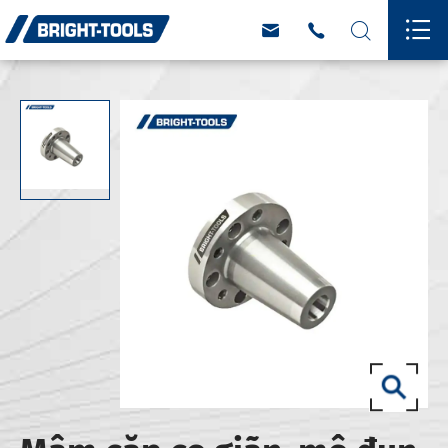



