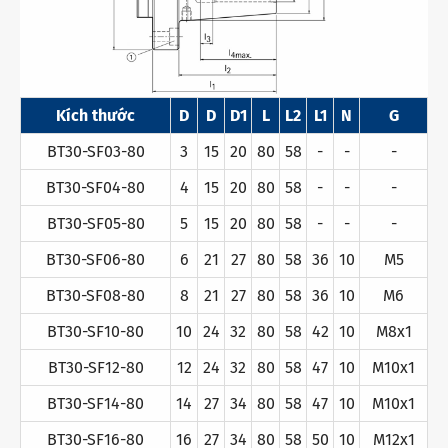
Kích thước
D
D
D1
L
L2
L1
N
G
BT30-SF03-80
3
15
20
80
58
-
-
-
BT30-SF04-80
4
15
20
80
58
-
-
-
BT30-SF05-80
5
15
20
80
58
-
-
-
BT30-SF06-80
6
21
27
80
58
36
10
M5
BT30-SF08-80
8
21
27
80
58
36
10
M6
BT30-SF10-80
10
24
32
80
58
42
10
M8x1
BT30-SF12-80
12
24
32
80
58
47
10
M10x1
BT30-SF14-80
14
27
34
80
58
47
10
M10x1
BT30-SF16-80
16
27
34
80
58
50
10
M12x1