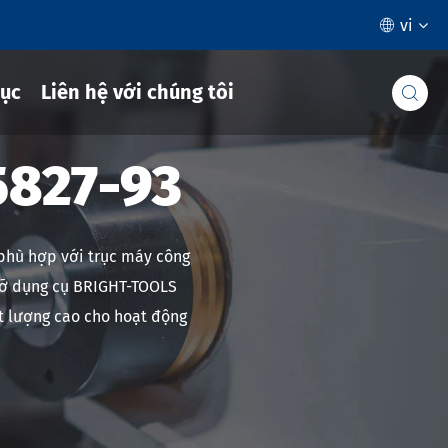
vi

ục
Liên hệ với chúng tôi

5827-93
phù hợp với trục máy công
 đỡ dụng cụ BRIGHT-TOOLS
ất lượng cao cho hoạt động