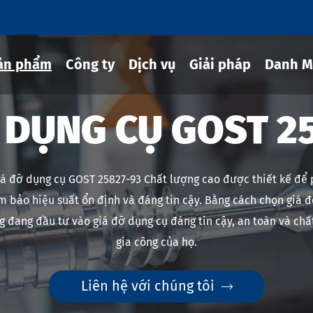
ản phẩm
Công ty
Dịch vụ
Giải pháp
Danh M
 DỤNG CỤ GOST 2
g cụ co rút
á đỡ dụng cụ GOST 25827-93 Chất lượng cao được thiết kế để 
hủy lực
m bảo hiệu suất ổn định và đáng tin cậy. Bằng cách chọn giá
ng cụ MOD
 đang đầu tư vào giá đỡ dụng cụ đáng tin cậy, an toàn và ch
g cụ JIS B 6339-bt
gia công của họ.
g cụ JIS B 6339-bbt
Liên hệ với chúng tôi

g cụ JIS B 6339-nbt