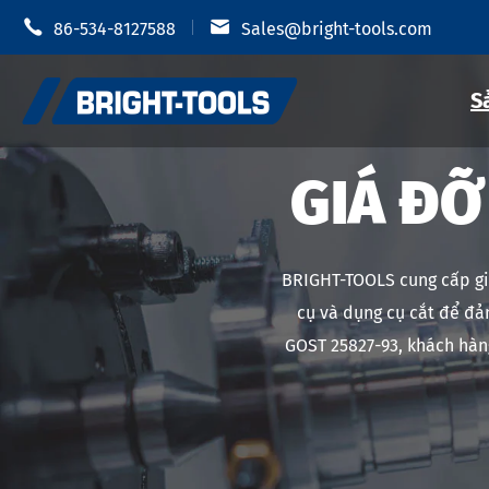


86-534-8127588
Sales@bright-tools.com
S
GIÁ ĐỠ
Giá đỡ dụn
Giá đỡ dụng cụ CNC
BRIGHT-TOOLS cung cấp gi
Mâm cặp t
Công cụ tĩnh và điều khiển
cụ và dụng cụ cắt để đả
Giá đỡ dụ
GOST 25827-93, khách hàng
Dụng cụ khoan
Giá đỡ dụn
Phụ Kiện Giá đỡ dụng cụ
Giá đỡ dụn
Giá đỡ dụn
Chống rung