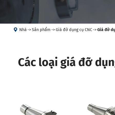
Giá đỡ dụn
Máy
Giá đỡ dụn
Đầu góc
Hộp đựng 
PSC
Giá đỡ dụn

Nhà
Sản phẩm
Giá đỡ dụng cụ CNC
Giá đỡ d
Giá đỡ dụn
Giá đỡ dụn
Hộp đựng d
Các loại giá đỡ dụ
HSK-T
Giá đỡ dụ
Giá đỡ dụ