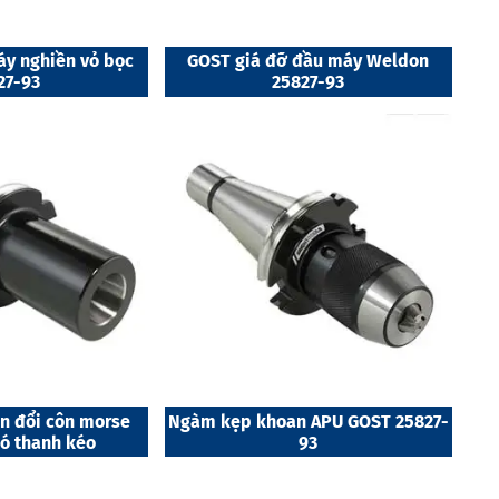
y nghiền vỏ bọc
GOST giá đỡ đầu máy Weldon
27-93
25827-93
n đổi côn morse
Ngàm kẹp khoan APU GOST 25827-
Có thanh kéo
93