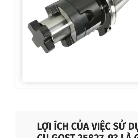
LỢI ÍCH CỦA VIỆC SỬ 
CỤ GOST 25827-93 LÀ 