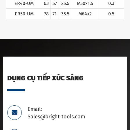
ER40-UM
63
57
25.5
M50x1.5
0.3
ER50-UM
78
71
35.5
M64x2
0.5
DỤNG CỤ TIẾP XÚC SÁNG
Email:

Sales@bright-tools.com