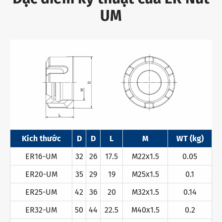
UM
Kích thước
D
D
L
M
WT (kg)
ER16-UM
32
26
17.5
M22x1.5
0.05
ER20-UM
35
29
19
M25x1.5
0.1
ER25-UM
42
36
20
M32x1.5
0.14
ER32-UM
50
44
22.5
M40x1.5
0.2