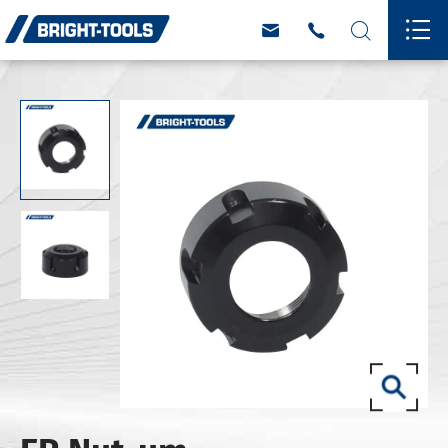



