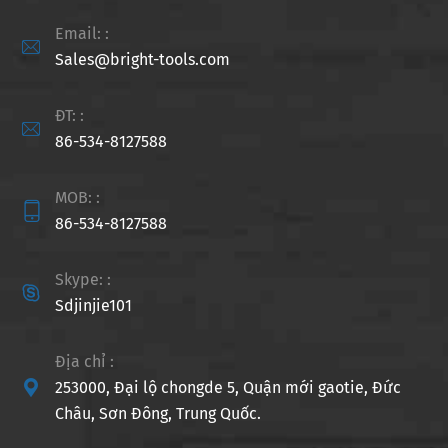
Email: :

Sales@bright-tools.com
ĐT: :

86-534-8127588
MOB: :

86-534-8127588
Skype: :

Sdjinjie101
Địa chỉ :

253000, Đại lộ chongde 5, Quận mới gaotie, Đức
Châu, Sơn Đông, Trung Quốc.