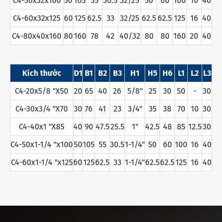
C4-50x32x100
50
105
55
30.5
32/25
50
60
100
16
40
C4-60x32x125
60
125
62.5
33
32/25
62.5
62.5
125
16
40
C4-80x40x160
80
160
78
42
40/32
80
80
160
20
40
Kích thước
D1
B1
B2
B3
H1
H5
H6
L1
L2
L3
C4-20x5/8 "X50
20
65
40
26
5/8"
25
30
50
-
30
C4-30x3/4 "X70
30
76
41
23
3/4"
35
38
70
10
30
C4-40x1 "X85
40
90
47.5
25.5
1"
42.5
48
85
12.5
30
C4-50x1-1/4 "x100
50
105
55
30.5
1-1/4"
50
60
100
16
40
C4-60x1-1/4 "x125
60
125
62.5
33
1-1/4"
62.5
62.5
125
16
40