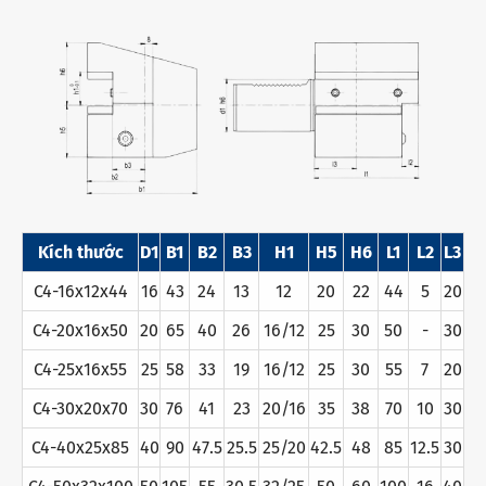
Kích thước
D1
B1
B2
B3
H1
H5
H6
L1
L2
L3
C4-16x12x44
16
43
24
13
12
20
22
44
5
20
C4-20x16x50
20
65
40
26
16/12
25
30
50
-
30
C4-25x16x55
25
58
33
19
16/12
25
30
55
7
20
C4-30x20x70
30
76
41
23
20/16
35
38
70
10
30
C4-40x25x85
40
90
47.5
25.5
25/20
42.5
48
85
12.5
30