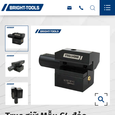



