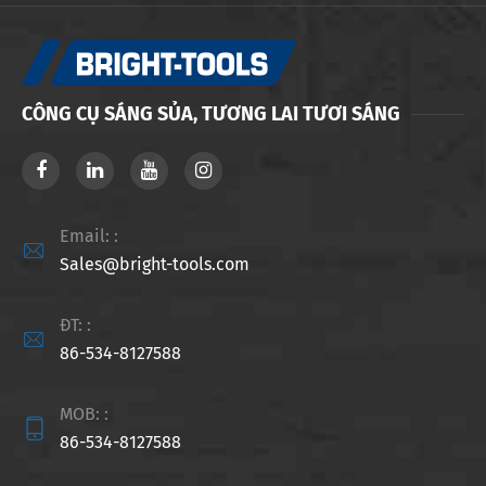
CÔNG CỤ SÁNG SỦA, TƯƠNG LAI TƯƠI SÁNG
Email: :

Sales@bright-tools.com
ĐT: :

86-534-8127588
MOB: :

86-534-8127588