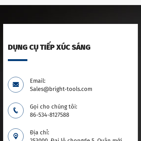
DỤNG CỤ TIẾP XÚC SÁNG
Email:

Sales@bright-tools.com
Gọi cho chúng tôi:

86-534-8127588
Địa chỉ:

253000, Đại lộ chongde 5, Quận mới