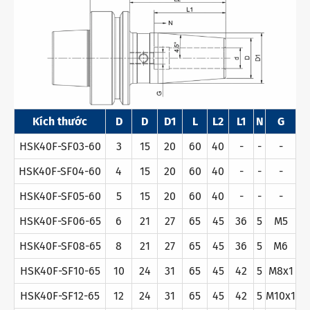
Kích thước
D
D
D1
L
L2
L1
N
G
HSK40F-SF03-60
3
15
20
60
40
-
-
-
HSK40F-SF04-60
4
15
20
60
40
-
-
-
HSK40F-SF05-60
5
15
20
60
40
-
-
-
HSK40F-SF06-65
6
21
27
65
45
36
5
M5
HSK40F-SF08-65
8
21
27
65
45
36
5
M6
HSK40F-SF10-65
10
24
31
65
45
42
5
M8x1
HSK40F-SF12-65
12
24
31
65
45
42
5
M10x1