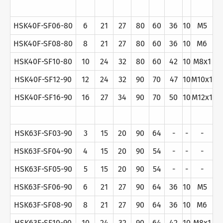
HSK40F-SF06-80
6
21
27
80
60
36
10
M5
HSK40F-SF08-80
8
21
27
80
60
36
10
M6
HSK40F-SF10-80
10
24
32
80
60
42
10
M8x1
HSK40F-SF12-90
12
24
32
90
70
47
10
M10x1
HSK40F-SF16-90
16
27
34
90
70
50
10
M12x1
HSK63F-SF03-90
3
15
20
90
64
-
-
-
HSK63F-SF04-90
4
15
20
90
54
-
-
-
HSK63F-SF05-90
5
15
20
90
54
-
-
-
HSK63F-SF06-90
6
21
27
90
64
36
10
M5
HSK63F-SF08-90
8
21
27
90
64
36
10
M6
HSK63F-SF10-90
10
24
32
90
64
42
10
M8x1