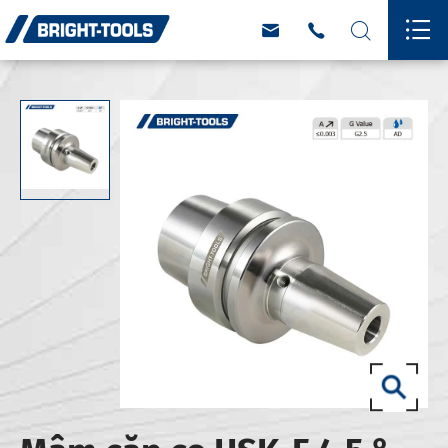



