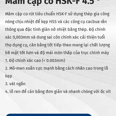
Mâm cặp co HSK-F 4.5 °
Mâm cặp co rút tiêu chuẩn HSK-F sử dụng thép gia công
nóng chịu nhiệt để kẹp HSS và các công cụ cacbua rắn
thông qua đặc tính giãn nở nhiệt bằng thép. Độ chính
xác 0,003mm và dung sai côn chính xác cải thiện tuổi
thọ dụng cụ, cân bằng tốt tiếp theo mang lại chất lượng
bề mặt tốt hơn và độ mài mòn thấp của trục chính máy
1. Độ chính xác cao (< 0.003mm)
2. Mô-men xoắn cực mạnh bằng cách nhấn cao trong lỗ
kẹp
3. vát ngắn
4. lỗ ren để cân bằng đơn giản và nhanh chóng với ốc vít