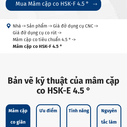
Mua Mâm cặp co HSK-F 4.5 °


Nhà
Sản phẩm
Giá đỡ dụng cụ CNC
Giá đỡ dụng cụ co rút
Mâm cặp co tiêu chuẩn 4.5 °
Mâm cặp co HSK-F 4.5 °
Bản vẽ kỹ thuật của mâm cặp
co HSK-E 4.5 °
Mâm cặp
Ưu điểm
Tính năng
Nguyên
co giãn
tắc làm