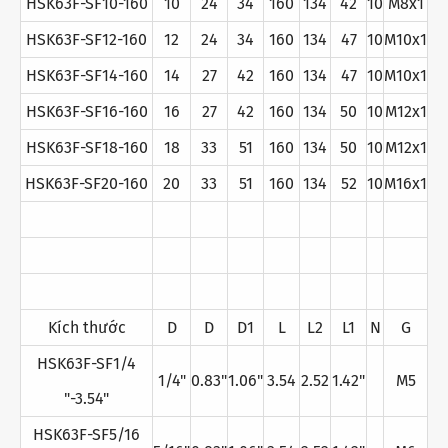
HSK63F-SF10-160
10
24
34
160
134
42
10
M8x1
HSK63F-SF12-160
12
24
34
160
134
47
10
M10x1
HSK63F-SF14-160
14
27
42
160
134
47
10
M10x1
HSK63F-SF16-160
16
27
42
160
134
50
10
M12x1
HSK63F-SF18-160
18
33
51
160
134
50
10
M12x1
HSK63F-SF20-160
20
33
51
160
134
52
10
M16x1
Kích thước
D
D
D1
L
L2
L1
N
G
HSK63F-SF1/4
1/4"
0.83"
1.06"
3.54
2.52
1.42"
M5
"-3.54"
HSK63F-SF5/16