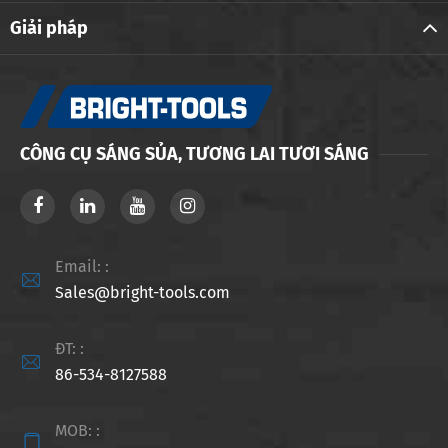
Giải pháp
CÔNG CỤ SÁNG SỦA, TƯƠNG LAI TƯƠI SÁNG
Email: :

Sales@bright-tools.com
ĐT: :

86-534-8127588
MOB: :
