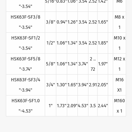
5/16"
0.83"
1.06"
3.54
2.52
1.42"
M6
"-3.54"
HSK63F-SF3/8
M8 x
3/8"
0.94"
1.26"
3.54
2.52
1.65"
"-3.54"
1
HSK63F-SF1/2
M10 x
1/2"
1.06"
1.34"
3.54
2.52
1.85"
"-3.54"
1
HSK63F-SF5/8
2 ..
M12 x
5/8"
1.06"
1.34"
3.74"
1.97"
"-3.74"
72
1
HSK63F-SF3/4
M16
3/4"
1.30"
1.65"
3.94"
2.91
2.05"
"-3.94"
X1
HSK63F-SF1.0
M160
1"
1.73"
2.09"
4.53"
3.5
2.44"
"-4.53"
x 1