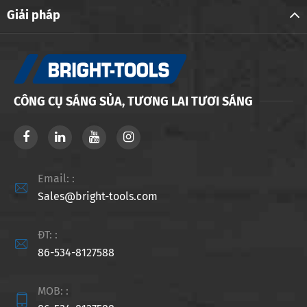
Giải pháp
CÔNG CỤ SÁNG SỦA, TƯƠNG LAI TƯƠI SÁNG
Email: :

Sales@bright-tools.com
ĐT: :

86-534-8127588
MOB: :
