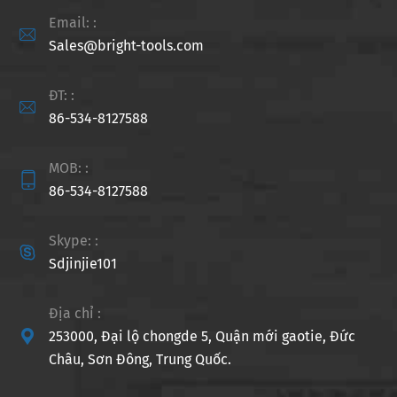
Email: :

Sales@bright-tools.com
ĐT: :

86-534-8127588
MOB: :

86-534-8127588
Skype: :

Sdjinjie101
Địa chỉ :

253000, Đại lộ chongde 5, Quận mới gaotie, Đức
Châu, Sơn Đông, Trung Quốc.