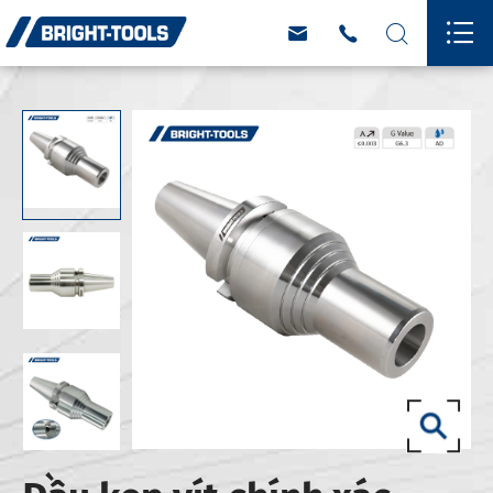



