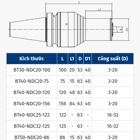
Kích thước
L
L1
D
D1
Công suất (D)
BT30-NDC20-100
100
20
53
40
3-20
BT40-NDC20-75
75
15
63
40
3-20
BT40-NDC20-120
120
48
63
40
3-20
BT40-NDC20-156
156
84
63
40
3-20
BT40-NDC25-122
122
-
63
-
16-32
BT40-NDC32-125
125
-
63
-
16-32
BT50-NDC20-86
86
15
63
40
3-20