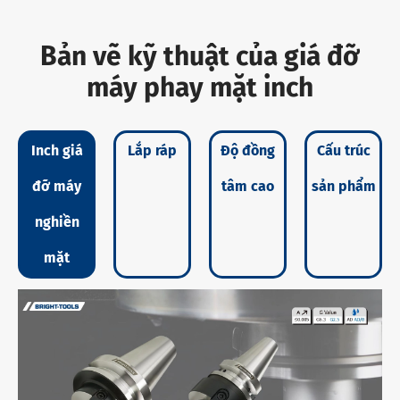
Bản vẽ kỹ thuật của giá đỡ
máy phay mặt inch
Inch giá
Lắp ráp
Độ đồng
Cấu trúc
đỡ máy
tâm cao
sản phẩm
nghiền
mặt