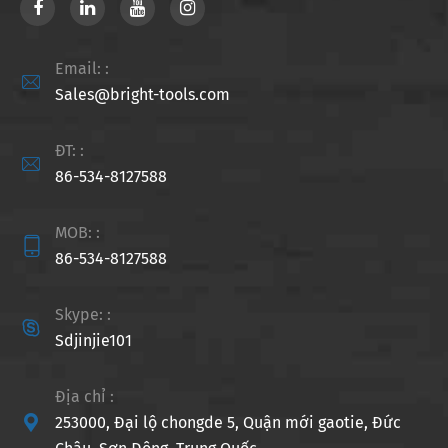
Email: :

Sales@bright-tools.com
ĐT: :

86-534-8127588
MOB: :

86-534-8127588
Skype: :

Sdjinjie101
Địa chỉ :

253000, Đại lộ chongde 5, Quận mới gaotie, Đức