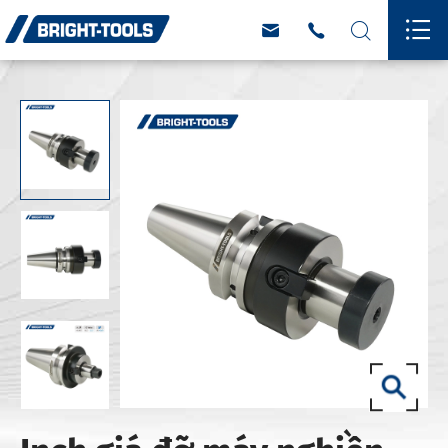



