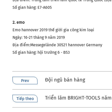
Giá đỡ dụn
Máy
Số gian hàng: E7-A605
Giá đỡ dụn
Đầu góc
Hộp đựng 
2. emo
PSC
Giá đỡ dụn
Emo hannover 2019 thế giới gia công kim loại
Giá đỡ dụn
Ngày: 16-21 tháng 9 năm 2019
Địa điểm:
Messegelände 30521 hannover Germany
Giá đỡ dụn
Số gian hàng: hội trường 6 - B53
Hộp đựng d
HSK-T
Giá đỡ dụ
Đội ngũ bán hàng
Prev
Giá đỡ dụ
Triển lãm BRIGHT-TOOLS năm
Tiếp theo