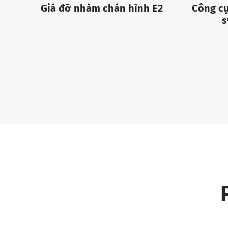
Giá đỡ nhàm chán hình E2
Công cụ
s
480