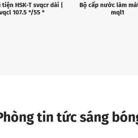
 tiện HSK-T svqcr dài |
Bộ cấp nước làm má
vqcl 107.5 °/55 °
mql1
Phòng tin tức sáng bón