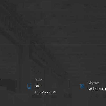
:
MOB:
Skype:


86-
Sdjinjie101
18865728871