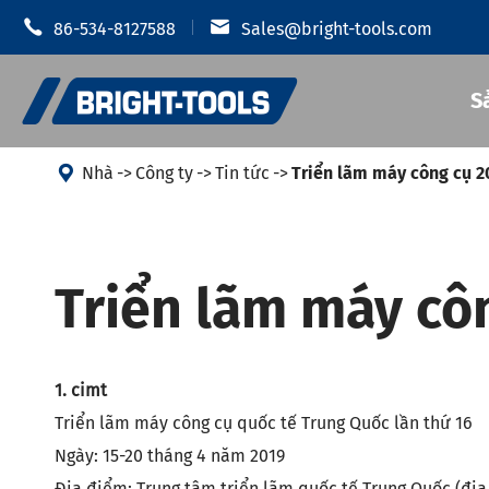


86-534-8127588
Sales@bright-tools.com
S

Nhà
Công ty
Tin tức
Triển lãm máy công cụ 2
Giá đỡ dụn
Giá đỡ dụng cụ CNC
Triển lãm máy cô
Mâm cặp t
Công cụ tĩnh và điều khiển
Giá đỡ dụ
Dụng cụ khoan
Giá đỡ dụn
1. cimt
Phụ Kiện Giá đỡ dụng cụ
Giá đỡ dụn
Triển lãm máy công cụ quốc tế Trung Quốc lần thứ 16
Giá đỡ dụn
Chống rung
Ngày: 15-20 tháng 4 năm 2019
Địa điểm: Trung tâm triển lãm quốc tế Trung Quốc (địa