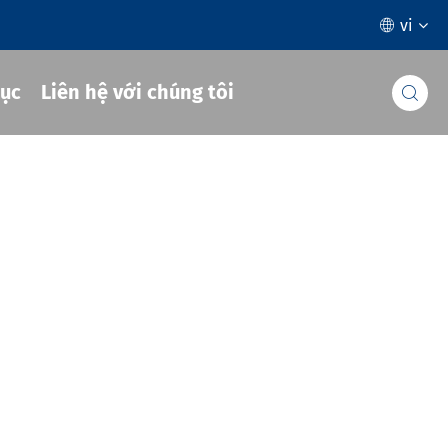
vi

ục
Liên hệ với chúng tôi
