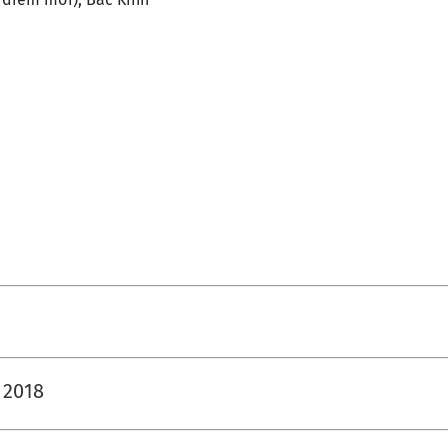
g cụ DIN 69871-sk
g cụ DIN 69871-iso
dụng cụ Mèo/mèo ANSI b5.50
g cụ DIN 69893 (ISO 12164) HSK-A
g cụ DIN 69893 (ISO 12164) HSK-E
g cụ DIN 69893 (ISO 12164) HSK-F
ụng cụ din69893 (ISO12164-1)-
ng cụ DIN2080-NT
ng cụ GOST 25827-93
 2018