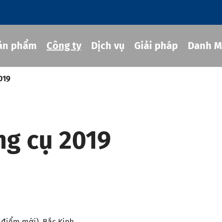
ản phẩm
Công ty
Dịch vụ
Giải pháp
Danh M
019
g cụ co rút
ng cụ 2019
hủy lực
ng cụ MOD
g cụ JIS B 6339-bt
g cụ JIS B 6339-bbt
g cụ JIS B 6339-nbt
 điểm mới), Bắc Kinh