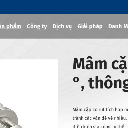
ản phẩm
Công ty
Dịch vụ
Giải pháp
Danh M
Mâm cặp
g cụ co rút
°, thôn
hủy lực
ng cụ MOD
g cụ JIS B 6339-bt
g cụ JIS B 6339-bbt
Mâm cặp co rút tích hợp mỏ
g cụ JIS B 6339-nbt
tránh các vấn đề về nhiễu.
điều kiện gia công cụ thể 