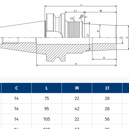
C
L
M
L1
14
75
22
26
14
95
42
26
14
105
22
56