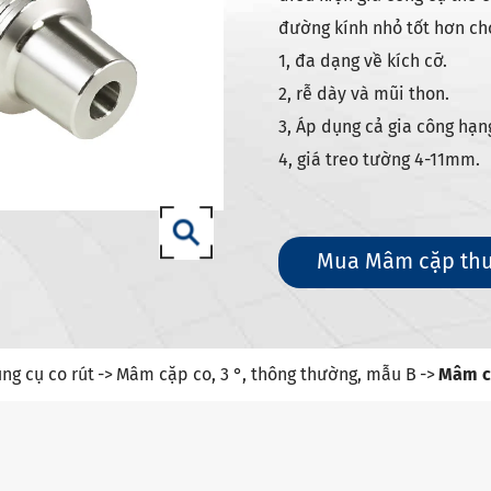
g cụ DIN 69871-sk
đường kính nhỏ tốt hơn cho
g cụ DIN 69871-iso
1, đa dạng về kích cỡ.
dụng cụ Mèo/mèo ANSI b5.50
2, rễ dày và mũi thon.
g cụ DIN 69893 (ISO 12164) HSK-A
3, Áp dụng cả gia công hạn
g cụ DIN 69893 (ISO 12164) HSK-E
4, giá treo tường 4-11mm.
g cụ DIN 69893 (ISO 12164) HSK-F
ụng cụ din69893 (ISO12164-1)-
Mua Mâm cặp thu 
ng cụ DIN2080-NT
ng cụ GOST 25827-93
ng cụ co rút
Mâm cặp co, 3 °, thông thường, mẫu B
Mâm cặ