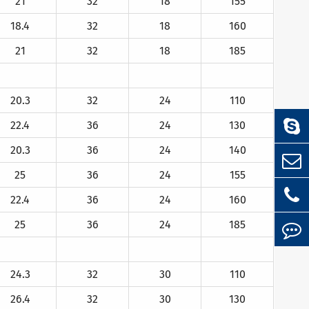
21
32
18
155
18.4
32
18
160
21
32
18
185
20.3
32
24
110
22.4
36
24
130
20.3
36
24
140
25
36
24
155
22.4
36
24
160
25
36
24
185
24.3
32
30
110
26.4
32
30
130