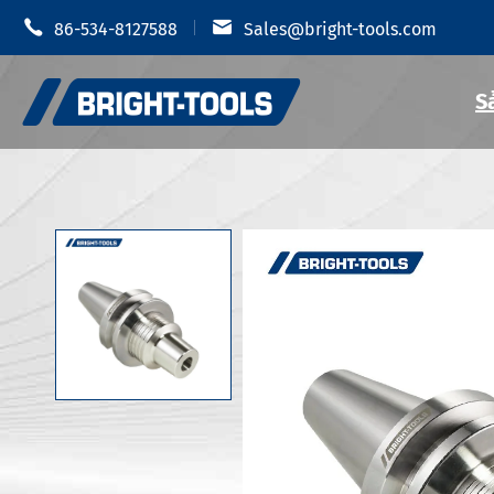


86-534-8127588
Sales@bright-tools.com
S
Giá đỡ dụn
Giá đỡ dụng cụ CNC
Mâm cặp t
Công cụ tĩnh và điều khiển
Giá đỡ dụ
Dụng cụ khoan
Giá đỡ dụn
Phụ Kiện Giá đỡ dụng cụ
Giá đỡ dụn
Giá đỡ dụn
Chống rung