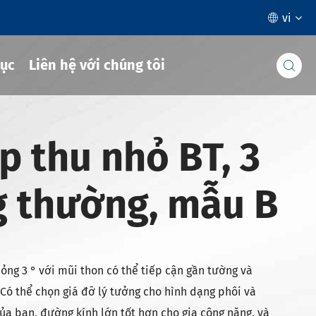
vi

ục
Liên hệ với chúng tôi

 thu nhỏ BT, 3
g thường, mẫu B
ng 3 ° với mũi thon có thể tiếp cận gần tường và
 Có thể chọn giá đỡ lý tưởng cho hình dạng phôi và
của bạn, đường kính lớn tốt hơn cho gia công nặng, và