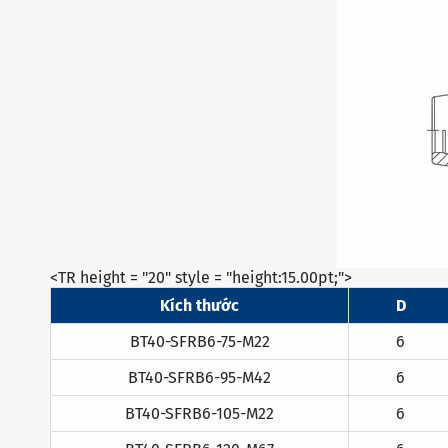
<TR height = "20" style = "height:15.00pt;">
Kích thước
D
BT40-SFRB6-75-M22
6
BT40-SFRB6-95-M42
6
BT40-SFRB6-105-M22
6