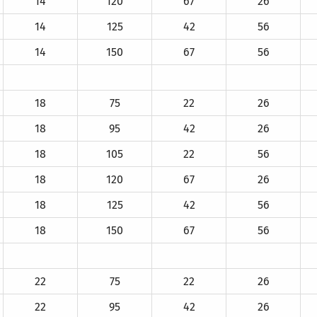
14
120
67
26
14
125
42
56
14
150
67
56
18
75
22
26
18
95
42
26
18
105
22
56
18
120
67
26
18
125
42
56
18
150
67
56
22
75
22
26
22
95
42
26