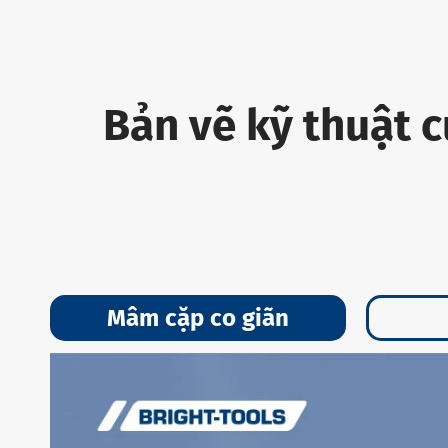
Bản vẽ kỹ thuật 
Mâm cặp co giãn