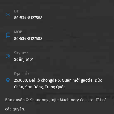
ĐT: :

86-534-8127588
MOB: :

86-534-8127588
Skype: :

Sdjinjie101
Địa chỉ :

253000, Đại lộ chongde 5, Quận mới gaotie, Đức
Châu, Sơn Đông, Trung Quốc.
Bản quyền ©
Shandong Jinjie Machinery Co., Ltd.
Tất cả
các quyền.