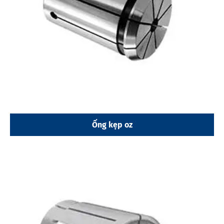
Ống kẹp oz