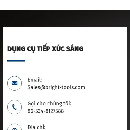
DỤNG CỤ TIẾP XÚC SÁNG
Email:

Sales@bright-tools.com
Gọi cho chúng tôi:

86-534-8127588
Địa chỉ: