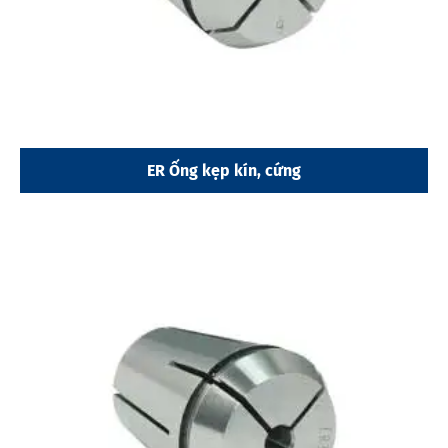
ER Ống kẹp kín, cứng