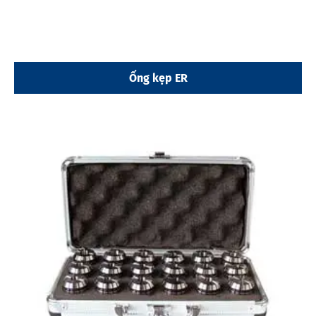
Ống kẹp ER