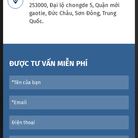

253000, Đại lộ chongde 5, Quận mới
gaotie, Đức Châu, Sơn Đông, Trung
Quốc.
ĐƯỢC TƯ VẤN MIỄN PHÍ