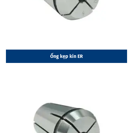
Ống kẹp kín ER