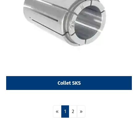
Collet SKS
«
1
2
»