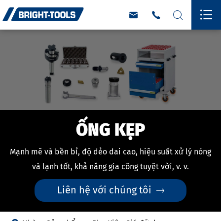




ỐNG KẸP
Mạnh mẽ và bền bỉ, độ dẻo dai cao, hiệu suất xử lý nóng
và lạnh tốt, khả năng gia công tuyệt vời, v. v.
Liên hệ với chúng tôi
